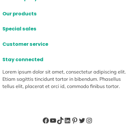
d
r
t
Our products
e
b
e
S
a
g
e
i
i
Special sales
d
k
T
e
u
e
Customer service
r
n
r
h
t
b
Stay connected
a
u
a
n
k
i
Lorem ipsum dolor sit amet, consectetur adipiscing elit.
a
M
k
Etiam sagittis tincidunt tortor in bibendum. Phasellus
M
e
u
tellus elit, placerat et orci id, commodo finibus tortor.
e
n
n
r
a
t
a
k
u
i
l
k
Facebook
YouTube
TikTok
LinkedIn
Pinterest
Twitter
Instagram
h
u
M
K
k
e