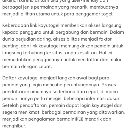
berbagai jenis permainan yang menarik, membuatnya
menjadi pilihan utama untuk para penggemar togel.
Keberadaan link kayutogel memberikan akses langsung
kepada pengguna untuk bergabung dan bermain. Dalam
dunia perjudian daring, aksesibilitas menjadi faktor
penting, dan link kayutogel memungkinkan pemain untuk
langsung terhubung ke situs tanpa kesulitan. Hal ini
memudahkan penggunanya untuk mendaftar dan mulai
bermain dengan cepat.
Daftar kayutogel menjadi langkah awal bagi para
pemain yang ingin mencoba peruntungannya. Proses
pendaftaran umumnya sederhana dan cepat, di mana
pemain hanya perlu mengisi beberapa informasi dasar.
Setelah pendaftaran, pemain dapat login kayutogel dan
segera menikmati berbagai permainan yang ditawarkan,
menjadikan pengalaman bermain更加 menarik dan
menghibur.