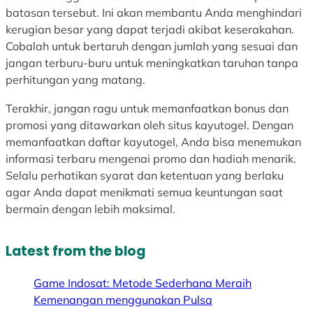
batasan tersebut. Ini akan membantu Anda menghindari
kerugian besar yang dapat terjadi akibat keserakahan.
Cobalah untuk bertaruh dengan jumlah yang sesuai dan
jangan terburu-buru untuk meningkatkan taruhan tanpa
perhitungan yang matang.
Terakhir, jangan ragu untuk memanfaatkan bonus dan
promosi yang ditawarkan oleh situs kayutogel. Dengan
memanfaatkan daftar kayutogel, Anda bisa menemukan
informasi terbaru mengenai promo dan hadiah menarik.
Selalu perhatikan syarat dan ketentuan yang berlaku
agar Anda dapat menikmati semua keuntungan saat
bermain dengan lebih maksimal.
Latest from the blog
Game Indosat: Metode Sederhana Meraih
Kemenangan menggunakan Pulsa