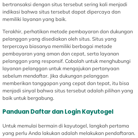
bertransaksi dengan situs tersebut sering kali menjadi
indikasi bahwa situs tersebut dapat dipercaya dan
memiliki layanan yang baik.
Terakhir, perhatikan metode pembayaran dan dukungan
pelanggan yang disediakan oleh situs. Situs yang
terpercaya biasanya memiliki berbagai metode
pembayaran yang aman dan cepat, serta layanan
pelanggan yang responsif. Cobalah untuk menghubungi
layanan pelanggan untuk mengajukan pertanyaan
sebelum mendaftar. Jika dukungan pelanggan
memberikan tanggapan yang cepat dan tepat, itu bisa
menjadi sinyal bahwa situs tersebut adalah pilihan yang
baik untuk bergabung.
Panduan Daftar dan Login Kayutogel
Untuk memulai bermain di kayutogel, langkah pertama
yang perlu Anda lakukan adalah melakukan pendaftaran.