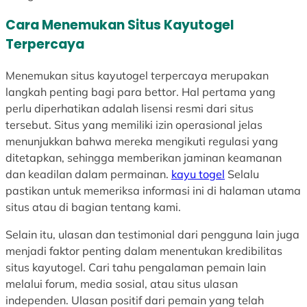
Cara Menemukan Situs Kayutogel
Terpercaya
Menemukan situs kayutogel terpercaya merupakan
langkah penting bagi para bettor. Hal pertama yang
perlu diperhatikan adalah lisensi resmi dari situs
tersebut. Situs yang memiliki izin operasional jelas
menunjukkan bahwa mereka mengikuti regulasi yang
ditetapkan, sehingga memberikan jaminan keamanan
dan keadilan dalam permainan.
kayu togel
Selalu
pastikan untuk memeriksa informasi ini di halaman utama
situs atau di bagian tentang kami.
Selain itu, ulasan dan testimonial dari pengguna lain juga
menjadi faktor penting dalam menentukan kredibilitas
situs kayutogel. Cari tahu pengalaman pemain lain
melalui forum, media sosial, atau situs ulasan
independen. Ulasan positif dari pemain yang telah