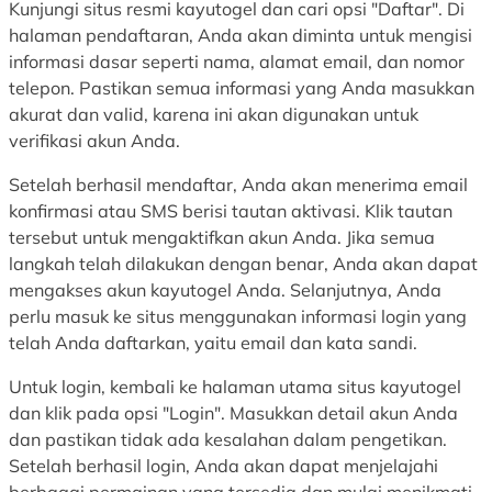
Kunjungi situs resmi kayutogel dan cari opsi "Daftar". Di
halaman pendaftaran, Anda akan diminta untuk mengisi
informasi dasar seperti nama, alamat email, dan nomor
telepon. Pastikan semua informasi yang Anda masukkan
akurat dan valid, karena ini akan digunakan untuk
verifikasi akun Anda.
Setelah berhasil mendaftar, Anda akan menerima email
konfirmasi atau SMS berisi tautan aktivasi. Klik tautan
tersebut untuk mengaktifkan akun Anda. Jika semua
langkah telah dilakukan dengan benar, Anda akan dapat
mengakses akun kayutogel Anda. Selanjutnya, Anda
perlu masuk ke situs menggunakan informasi login yang
telah Anda daftarkan, yaitu email dan kata sandi.
Untuk login, kembali ke halaman utama situs kayutogel
dan klik pada opsi "Login". Masukkan detail akun Anda
dan pastikan tidak ada kesalahan dalam pengetikan.
Setelah berhasil login, Anda akan dapat menjelajahi