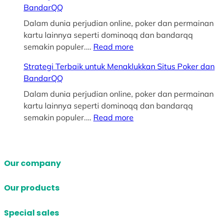
BandarQQ
m
e
Dalam dunia perjudian online, poker dan permainan
I
kartu lainnya seperti dominoqq dan bandarqq
n
:
semakin populer.…
Read more
d
S
Strategi Terbaik untuk Menaklukkan Situs Poker dan
o
t
BandarQQ
s
r
a
a
Dalam dunia perjudian online, poker dan permainan
t
t
kartu lainnya seperti dominoqq dan bandarqq
:
e
:
semakin populer.…
Read more
M
g
S
e
i
t
t
T
r
Our company
o
e
a
d
r
t
Our products
e
b
e
S
a
g
e
i
i
Special sales