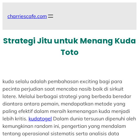
Skip
to
charriescafe.com
content
Strategi Jitu untuk Menang Kuda
Toto
kuda selalu adalah pembahasan exciting bagi para
pecinta perjudian saat mencoba nasib baik di sirkuit
lotere. Melalui berbagai strategi yang berbeda beredar
diantara antara pemain, mendapatkan metode yang
paling efektif dalam meraih kemenangan kuda menjadi
lebih kritis.
kudatogel
Dalam dunia tersusun dipenuhi oleh
kemungkinan random ini, pengertian yang mendalam
tentang operasional sistematis serta analisis data