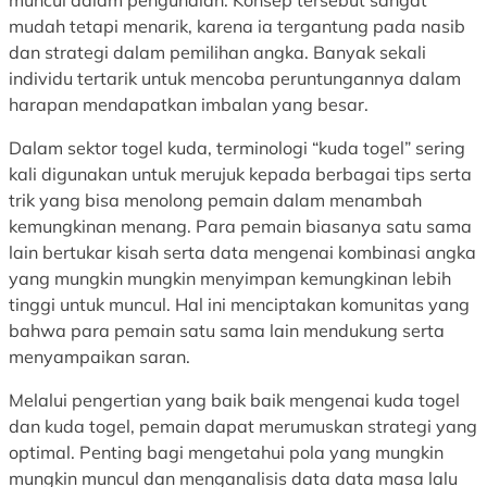
mudah tetapi menarik, karena ia tergantung pada nasib
dan strategi dalam pemilihan angka. Banyak sekali
individu tertarik untuk mencoba peruntungannya dalam
harapan mendapatkan imbalan yang besar.
Dalam sektor togel kuda, terminologi “kuda togel” sering
kali digunakan untuk merujuk kepada berbagai tips serta
trik yang bisa menolong pemain dalam menambah
kemungkinan menang. Para pemain biasanya satu sama
lain bertukar kisah serta data mengenai kombinasi angka
yang mungkin mungkin menyimpan kemungkinan lebih
tinggi untuk muncul. Hal ini menciptakan komunitas yang
bahwa para pemain satu sama lain mendukung serta
menyampaikan saran.
Melalui pengertian yang baik baik mengenai kuda togel
dan kuda togel, pemain dapat merumuskan strategi yang
optimal. Penting bagi mengetahui pola yang mungkin
mungkin muncul dan menganalisis data data masa lalu