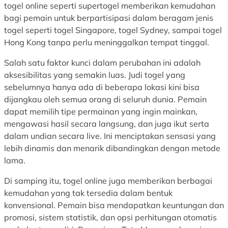
togel online seperti supertogel memberikan kemudahan
bagi pemain untuk berpartisipasi dalam beragam jenis
togel seperti togel Singapore, togel Sydney, sampai togel
Hong Kong tanpa perlu meninggalkan tempat tinggal.
Salah satu faktor kunci dalam perubahan ini adalah
aksesibilitas yang semakin luas. Judi togel yang
sebelumnya hanya ada di beberapa lokasi kini bisa
dijangkau oleh semua orang di seluruh dunia. Pemain
dapat memilih tipe permainan yang ingin mainkan,
mengawasi hasil secara langsung, dan juga ikut serta
dalam undian secara live. Ini menciptakan sensasi yang
lebih dinamis dan menarik dibandingkan dengan metode
lama.
Di samping itu, togel online juga memberikan berbagai
kemudahan yang tak tersedia dalam bentuk
konvensional. Pemain bisa mendapatkan keuntungan dan
promosi, sistem statistik, dan opsi perhitungan otomatis