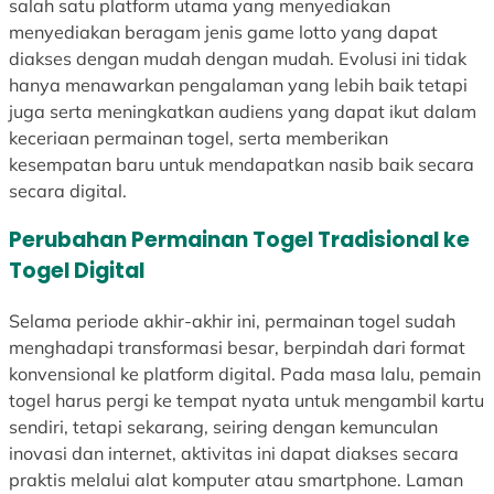
salah satu platform utama yang menyediakan
menyediakan beragam jenis game lotto yang dapat
diakses dengan mudah dengan mudah. Evolusi ini tidak
hanya menawarkan pengalaman yang lebih baik tetapi
juga serta meningkatkan audiens yang dapat ikut dalam
keceriaan permainan togel, serta memberikan
kesempatan baru untuk mendapatkan nasib baik secara
secara digital.
Perubahan Permainan Togel Tradisional ke
Togel Digital
Selama periode akhir-akhir ini, permainan togel sudah
menghadapi transformasi besar, berpindah dari format
konvensional ke platform digital. Pada masa lalu, pemain
togel harus pergi ke tempat nyata untuk mengambil kartu
sendiri, tetapi sekarang, seiring dengan kemunculan
inovasi dan internet, aktivitas ini dapat diakses secara
praktis melalui alat komputer atau smartphone. Laman