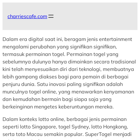
Skip
to
charriescafe.com
content
Dalam era digital saat ini, beragam jenis entertainment
mengalami perubahan yang signifikan signifikan,
termasuk permainan togel. Permainan togel yang
sebelumnya dulunya hanya dimainkan secara tradisional
kini telah menyesuaikan diri dari teknologi, membuatnya
lebih gampang diakses bagi para pemain di berbagai
penjuru dunia. Satu inovasi paling signifikan adalah
munculnya togel online, yang menawarkan kenyamanan
dan kemudahan bermain bagi siapa saja yang
berkeinginan mengetes keberuntungan mereka.
Dalam konteks lotto online, berbagai jenis permainan
seperti lotto Singapore, togel Sydney, lotto Hongkong,
serta toto Macau semakin popular. SuperTogel menjadi