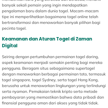
banyak sekali pemain yang ingin mendapatkan
pengalaman baru dalam dunia togel. Macam-macam
tipe ini memperlihatkan bagaimana togel online telah
bertransformasi dan menawarkan banyak pilihan bagi
pecinta togel.
Keamanan dan Aturan Togel di Zaman
Digital
Seiring dengan pertumbuhan permainan togel daring,
aspek keamanan menjadi semakin penting bagi mereka
pengguna. Beragam situs sebagaimana supertogel
dengan menawarkan berbagai permainan toto, termasuk
togel singapore, togel Sydney, serta togel Hong Kong,
berusaha untuk menawarkan lingkungan yang terlindungi
serta nyaman. Pemakaian teknik kripto serta metode
pembayaran yang memastikan bahwa data pribadi dan
finansial pengguna aman dari akses yang tidak tidak.