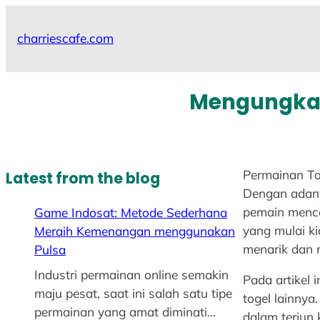
Skip
to
charriescafe.com
content
Mengungkap
Permainan Tog
Latest from the blog
Dengan adany
pemain menco
Game Indosat: Metode Sederhana
yang mulai k
Meraih Kemenangan menggunakan
menarik dan 
Pulsa
Industri permainan online semakin
Pada artikel 
maju pesat, saat ini salah satu tipe
togel lainny
permainan yang amat diminati…
dalam terjun