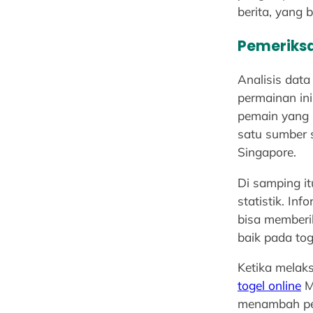
d
e
r
berita, yang
e
r
a
S
b
t
Pemeriksa
e
a
e
d
i
g
Analisis dat
e
k
i
permainan in
r
u
T
pemain yang 
h
n
e
satu sumber 
a
t
r
Singapore.
n
u
b
Di samping it
a
k
a
statistik. In
M
M
i
bisa memberi
e
e
k
baik pada to
r
n
u
a
a
n
Ketika melaks
i
k
t
togel online
M
h
l
u
menambah pem