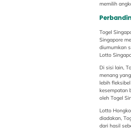
K
u
k
memilih angka
e
k
M
m
k
e
Perbandin
e
a
n
n
n
a
Togel Singapo
a
S
k
Singapore me
n
i
l
diumumkan se
g
t
u
Lotto Singapo
a
u
k
Di sisi lain,
n
s
k
menang yang 
m
P
a
lebih fleksib
e
o
n
kesempatan ba
n
k
S
oleh Togel Si
g
e
i
g
r
t
Lotto Hongko
u
d
u
diadakan, To
n
a
s
dari hasil se
a
n
P