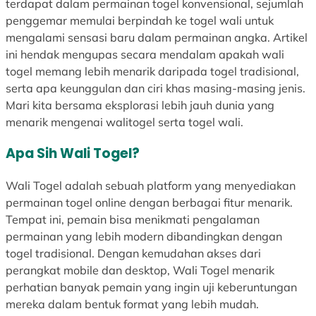
terdapat dalam permainan togel konvensional, sejumlah
penggemar memulai berpindah ke togel wali untuk
mengalami sensasi baru dalam permainan angka. Artikel
ini hendak mengupas secara mendalam apakah wali
togel memang lebih menarik daripada togel tradisional,
serta apa keunggulan dan ciri khas masing-masing jenis.
Mari kita bersama eksplorasi lebih jauh dunia yang
menarik mengenai walitogel serta togel wali.
Apa Sih Wali Togel?
Wali Togel adalah sebuah platform yang menyediakan
permainan togel online dengan berbagai fitur menarik.
Tempat ini, pemain bisa menikmati pengalaman
permainan yang lebih modern dibandingkan dengan
togel tradisional. Dengan kemudahan akses dari
perangkat mobile dan desktop, Wali Togel menarik
perhatian banyak pemain yang ingin uji keberuntungan
mereka dalam bentuk format yang lebih mudah.