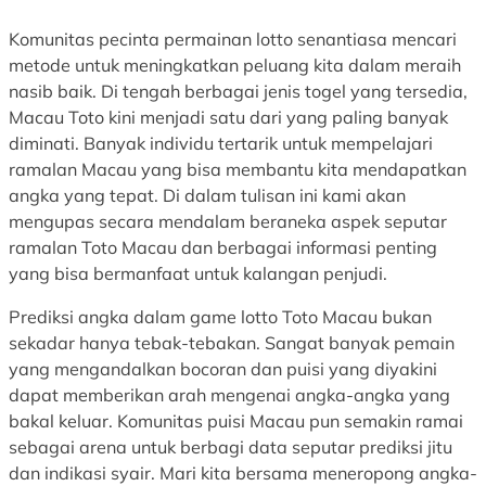
Komunitas pecinta permainan lotto senantiasa mencari
metode untuk meningkatkan peluang kita dalam meraih
nasib baik. Di tengah berbagai jenis togel yang tersedia,
Macau Toto kini menjadi satu dari yang paling banyak
diminati. Banyak individu tertarik untuk mempelajari
ramalan Macau yang bisa membantu kita mendapatkan
angka yang tepat. Di dalam tulisan ini kami akan
mengupas secara mendalam beraneka aspek seputar
ramalan Toto Macau dan berbagai informasi penting
yang bisa bermanfaat untuk kalangan penjudi.
Prediksi angka dalam game lotto Toto Macau bukan
sekadar hanya tebak-tebakan. Sangat banyak pemain
yang mengandalkan bocoran dan puisi yang diyakini
dapat memberikan arah mengenai angka-angka yang
bakal keluar. Komunitas puisi Macau pun semakin ramai
sebagai arena untuk berbagi data seputar prediksi jitu
dan indikasi syair. Mari kita bersama meneropong angka-