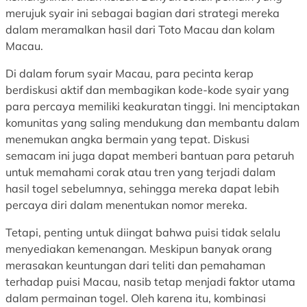
merujuk syair ini sebagai bagian dari strategi mereka
dalam meramalkan hasil dari Toto Macau dan kolam
Macau.
Di dalam forum syair Macau, para pecinta kerap
berdiskusi aktif dan membagikan kode-kode syair yang
para percaya memiliki keakuratan tinggi. Ini menciptakan
komunitas yang saling mendukung dan membantu dalam
menemukan angka bermain yang tepat. Diskusi
semacam ini juga dapat memberi bantuan para petaruh
untuk memahami corak atau tren yang terjadi dalam
hasil togel sebelumnya, sehingga mereka dapat lebih
percaya diri dalam menentukan nomor mereka.
Tetapi, penting untuk diingat bahwa puisi tidak selalu
menyediakan kemenangan. Meskipun banyak orang
merasakan keuntungan dari teliti dan pemahaman
terhadap puisi Macau, nasib tetap menjadi faktor utama
dalam permainan togel. Oleh karena itu, kombinasi