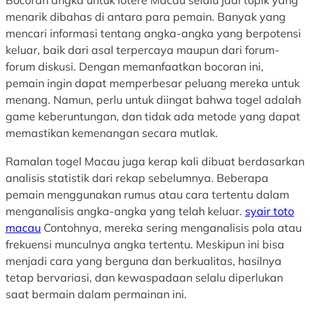
Bocoran angka untuk lotere Macau selalu jadi topik yang
menarik dibahas di antara para pemain. Banyak yang
mencari informasi tentang angka-angka yang berpotensi
keluar, baik dari asal terpercaya maupun dari forum-
forum diskusi. Dengan memanfaatkan bocoran ini,
pemain ingin dapat memperbesar peluang mereka untuk
menang. Namun, perlu untuk diingat bahwa togel adalah
game keberuntungan, dan tidak ada metode yang dapat
memastikan kemenangan secara mutlak.
Ramalan togel Macau juga kerap kali dibuat berdasarkan
analisis statistik dari rekap sebelumnya. Beberapa
pemain menggunakan rumus atau cara tertentu dalam
menganalisis angka-angka yang telah keluar.
syair toto
macau
Contohnya, mereka sering menganalisis pola atau
frekuensi munculnya angka tertentu. Meskipun ini bisa
menjadi cara yang berguna dan berkualitas, hasilnya
tetap bervariasi, dan kewaspadaan selalu diperlukan
saat bermain dalam permainan ini.