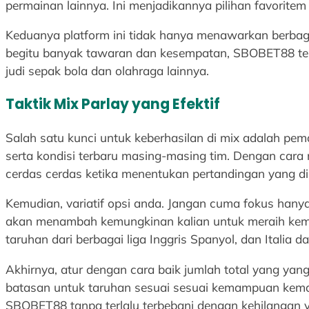
permainan lainnya. Ini menjadikannya pilihan favoritem
Keduanya platform ini tidak hanya menawarkan berbag
begitu banyak tawaran dan kesempatan, SBOBET88 teru
judi sepak bola dan olahraga lainnya.
Taktik Mix Parlay yang Efektif
Salah satu kunci untuk keberhasilan di mix adalah p
serta kondisi terbaru masing-masing tim. Dengan cara 
cerdas cerdas ketika menentukan pertandingan yang di
Kemudian, variatif opsi anda. Jangan cuma fokus hanya 
akan menambah kemungkinan kalian untuk meraih keme
taruhan dari berbagai liga Inggris Spanyol, dan Italia d
Akhirnya, atur dengan cara baik jumlah total yang yan
batasan untuk taruhan sesuai sesuai kemampuan kem
SBOBET88 tanpa terlalu terbebani dengan kehilangan ya