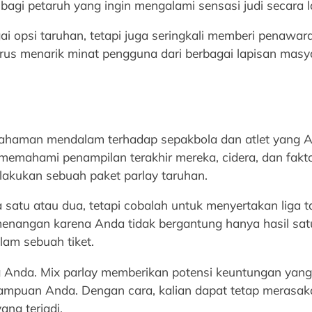
 bagi petaruh yang ingin mengalami sensasi judi secara 
ai opsi taruhan, tetapi juga seringkali memberi penaw
s menarik minat pengguna dari berbagai lapisan masy
emahaman mendalam terhadap sepakbola dan atlet yang A
memahami penampilan terakhir mereka, cidera, dan fakto
lakukan sebuah paket parlay taruhan.
satu atau dua, tetapi cobalah untuk menyertakan liga ta
nangan karena Anda tidak bergantung hanya hasil sat
alam sebuah tiket.
g Anda. Mix parlay memberikan potensi keuntungan yang b
ampuan Anda. Dengan cara, kalian dapat tetap meras
ng terjadi.