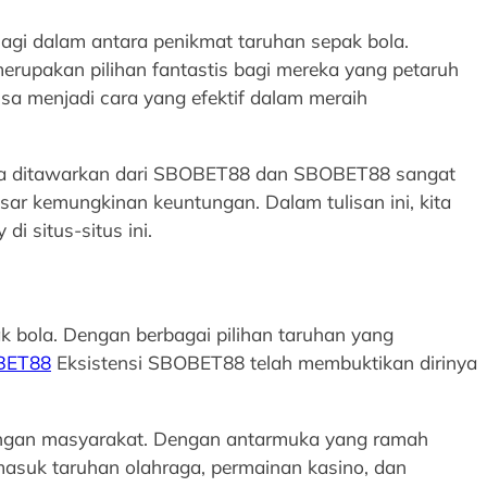
agi dalam antara penikmat taruhan sepak bola.
erupakan pilihan fantastis bagi mereka yang petaruh
sa menjadi cara yang efektif dalam meraih
g ada ditawarkan dari SBOBET88 dan SBOBET88 sangat
ar kemungkinan keuntungan. Dalam tulisan ini, kita
i situs-situs ini.
ak bola. Dengan berbagai pilihan taruhan yang
BET88
Eksistensi SBOBET88 telah membuktikan dirinya
alangan masyarakat. Dengan antarmuka yang ramah
masuk taruhan olahraga, permainan kasino, dan