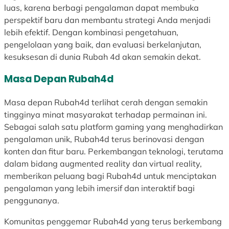
luas, karena berbagi pengalaman dapat membuka
perspektif baru dan membantu strategi Anda menjadi
lebih efektif. Dengan kombinasi pengetahuan,
pengelolaan yang baik, dan evaluasi berkelanjutan,
kesuksesan di dunia Rubah 4d akan semakin dekat.
Masa Depan Rubah4d
Masa depan Rubah4d terlihat cerah dengan semakin
tingginya minat masyarakat terhadap permainan ini.
Sebagai salah satu platform gaming yang menghadirkan
pengalaman unik, Rubah4d terus berinovasi dengan
konten dan fitur baru. Perkembangan teknologi, terutama
dalam bidang augmented reality dan virtual reality,
memberikan peluang bagi Rubah4d untuk menciptakan
pengalaman yang lebih imersif dan interaktif bagi
penggunanya.
Komunitas penggemar Rubah4d yang terus berkembang