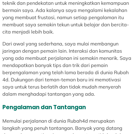
teknik dan pendekatan untuk meningkatkan kemampuan
bermain saya. Ada kalanya saya mengalami kekalahan
yang membuat frustasi, namun setiap pengalaman itu
membuat saya semakin tekun untuk belajar dan bercita-
cita menjadi lebih baik.
Dari awal yang sederhana, saya mulai membangun
jaringan dengan pemain lain. Interaksi dan komunitas
yang ada membuat perjalanan ini semakin menarik. Saya
mendapatkan banyak tips dan trik dari pemain
berpengalaman yang telah lama berada di dunia Rubah
4d. Dukungan dari teman-teman baru ini memotivasi
saya untuk terus berlatih dan tidak mudah menyerah
dalam menghadapi tantangan yang ada.
Pengalaman dan Tantangan
Memulai perjalanan di dunia Rubah4d merupakan
langkah yang penuh tantangan. Banyak yang datang