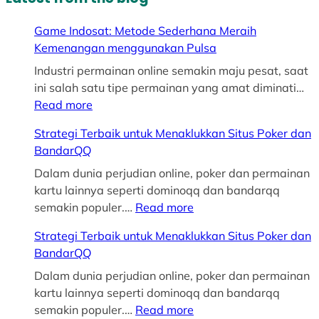
Game Indosat: Metode Sederhana Meraih
Kemenangan menggunakan Pulsa
Industri permainan online semakin maju pesat, saat
ini salah satu tipe permainan yang amat diminati…
:
Read more
G
Strategi Terbaik untuk Menaklukkan Situs Poker dan
a
BandarQQ
m
e
Dalam dunia perjudian online, poker dan permainan
I
kartu lainnya seperti dominoqq dan bandarqq
n
:
semakin populer.…
Read more
d
S
Strategi Terbaik untuk Menaklukkan Situs Poker dan
o
t
BandarQQ
s
r
a
a
Dalam dunia perjudian online, poker dan permainan
t
t
kartu lainnya seperti dominoqq dan bandarqq
:
e
:
semakin populer.…
Read more