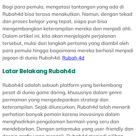
Bagi para pemula, mengatasi tantangan yang ada di
Rubah4d bisa terasa menakutkan. Namun, dengan tekad
dan proses belajar yang tepat, siapa pun bisa
mengembangkan keterampilan mereka dan menjadi ahli.
Dalam artikel ini, kita akan menjelajahi perjalanan
tersebut, mulai dari langkah pertama yang diambil oleh
para pemula hingga bagaimana mereka berhasil menjadi
jagoan di dunia Rubah4d.
Rubah 4d
Latar Belakang Rubah4d
Rubah4d adalah sebuah platform yang berkembang
pesat di dunia game daring, khususnya dalam genre
permainan yang mengedepankan strategi dan
keterampilan. Sejak diluncurkan, Rubah4d telah menarik
perhatian banyak pemain karena inovasinya dalam
menghadirkan pengalaman bermain yang seru dan
mendebarkan. Dengan antarmuka yang user-friendly dan
desain grafis yang menarik, Rubah4d menjadi pilihan