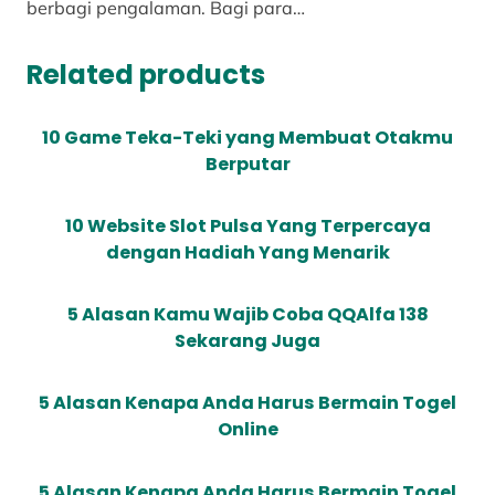
berbagi pengalaman. Bagi para…
Related products
10 Game Teka-Teki yang Membuat Otakmu
Berputar
10 Website Slot Pulsa Yang Terpercaya
dengan Hadiah Yang Menarik
5 Alasan Kamu Wajib Coba QQAlfa 138
Sekarang Juga
5 Alasan Kenapa Anda Harus Bermain Togel
Online
5 Alasan Kenapa Anda Harus Bermain Togel