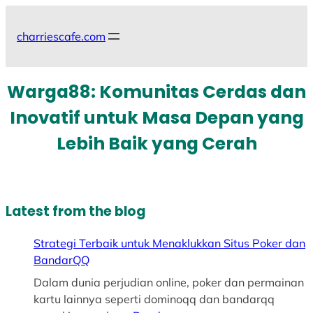
Skip
to
charriescafe.com
content
Warga88: Komunitas Cerdas dan
Inovatif untuk Masa Depan yang
Lebih Baik yang Cerah
Latest from the blog
Strategi Terbaik untuk Menaklukkan Situs Poker dan
BandarQQ
Dalam dunia perjudian online, poker dan permainan
kartu lainnya seperti dominoqq dan bandarqq