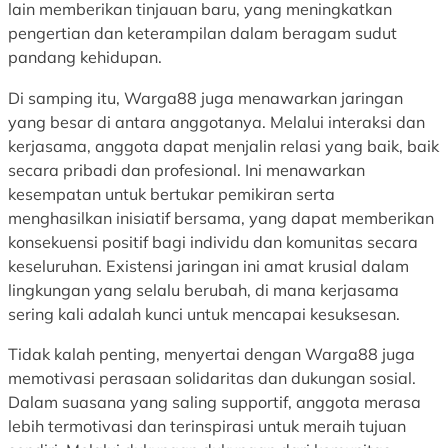
lain memberikan tinjauan baru, yang meningkatkan
pengertian dan keterampilan dalam beragam sudut
pandang kehidupan.
Di samping itu, Warga88 juga menawarkan jaringan
yang besar di antara anggotanya. Melalui interaksi dan
kerjasama, anggota dapat menjalin relasi yang baik, baik
secara pribadi dan profesional. Ini menawarkan
kesempatan untuk bertukar pemikiran serta
menghasilkan inisiatif bersama, yang dapat memberikan
konsekuensi positif bagi individu dan komunitas secara
keseluruhan. Existensi jaringan ini amat krusial dalam
lingkungan yang selalu berubah, di mana kerjasama
sering kali adalah kunci untuk mencapai kesuksesan.
Tidak kalah penting, menyertai dengan Warga88 juga
memotivasi perasaan solidaritas dan dukungan sosial.
Dalam suasana yang saling supportif, anggota merasa
lebih termotivasi dan terinspirasi untuk meraih tujuan