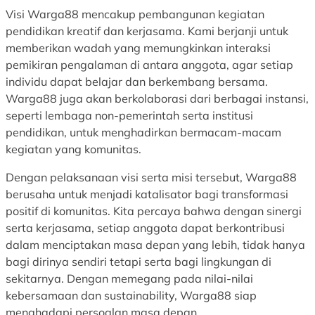
Visi Warga88 mencakup pembangunan kegiatan
pendidikan kreatif dan kerjasama. Kami berjanji untuk
memberikan wadah yang memungkinkan interaksi
pemikiran pengalaman di antara anggota, agar setiap
individu dapat belajar dan berkembang bersama.
Warga88 juga akan berkolaborasi dari berbagai instansi,
seperti lembaga non-pemerintah serta institusi
pendidikan, untuk menghadirkan bermacam-macam
kegiatan yang komunitas.
Dengan pelaksanaan visi serta misi tersebut, Warga88
berusaha untuk menjadi katalisator bagi transformasi
positif di komunitas. Kita percaya bahwa dengan sinergi
serta kerjasama, setiap anggota dapat berkontribusi
dalam menciptakan masa depan yang lebih, tidak hanya
bagi dirinya sendiri tetapi serta bagi lingkungan di
sekitarnya. Dengan memegang pada nilai-nilai
kebersamaan dan sustainability, Warga88 siap
menghadapi persoalan masa depan.