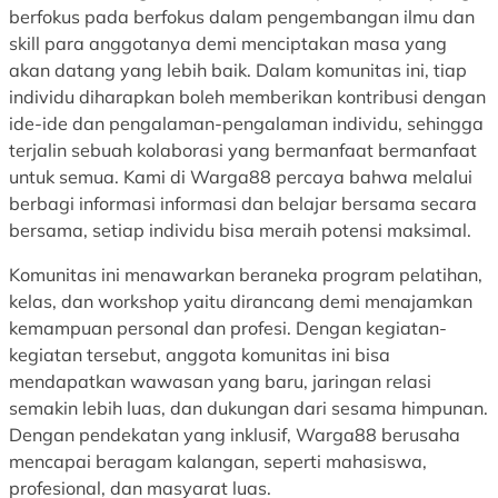
berfokus pada berfokus dalam pengembangan ilmu dan
o
S
n
skill para anggotanya demi menciptakan masa yang
k
i
g
akan datang yang lebih baik. Dalam komunitas ini, tiap
e
t
k
individu diharapkan boleh memberikan kontribusi dengan
r
u
a
ide-ide dan pengalaman-pengalaman individu, sehingga
d
s
K
terjalin sebuah kolaborasi yang bermanfaat bermanfaat
a
P
e
untuk semua. Kami di Warga88 percaya bahwa melalui
n
o
b
berbagi informasi informasi dan belajar bersama secara
B
k
e
bersama, setiap individu bisa meraih potensi maksimal.
a
e
r
n
r
u
Komunitas ini menawarkan beraneka program pelatihan,
d
d
n
kelas, dan workshop yaitu dirancang demi menajamkan
a
a
t
kemampuan personal dan profesi. Dengan kegiatan-
r
n
u
kegiatan tersebut, anggota komunitas ini bisa
Q
B
n
mendapatkan wawasan yang baru, jaringan relasi
Q
a
g
semakin lebih luas, dan dukungan dari sesama himpunan.
n
a
Dengan pendekatan yang inklusif, Warga88 berusaha
d
n
mencapai beragam kalangan, seperti mahasiswa,
a
profesional, dan masyarat luas.