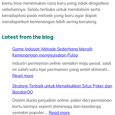
kamu bisa menemukan cara baru yang tidak diingatkan
sebelumnya. Selalu terbuka untuk mendalami serta
beradaptasi pada metode yang baru agar dapat
mendapatkan kemenangan lebih sering berulang.
Latest from the blog
Game Indosat: Metode Sederhana Meraih
Kemenangan menggunakan Pulsa
Industri permainan online semakin maju pesat, saat
ini salah satu tipe permainan yang amat diminati…
:
Read more
G
Strategi Terbaik untuk Menaklukkan Situs Poker dan
a
BandarQQ
m
e
Dalam dunia perjudian online, poker dan permainan
I
kartu lainnya seperti dominoqq dan bandarqq
n
:
semakin populer.…
Read more