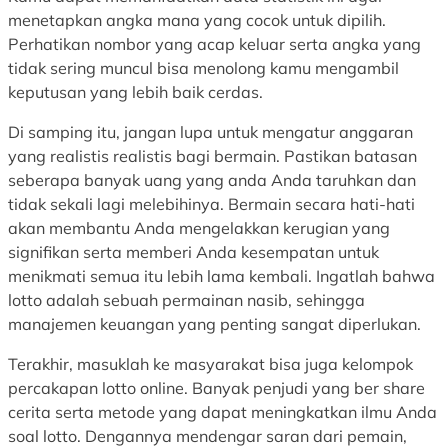
menetapkan angka mana yang cocok untuk dipilih.
Perhatikan nombor yang acap keluar serta angka yang
tidak sering muncul bisa menolong kamu mengambil
keputusan yang lebih baik cerdas.
Di samping itu, jangan lupa untuk mengatur anggaran
yang realistis realistis bagi bermain. Pastikan batasan
seberapa banyak uang yang anda Anda taruhkan dan
tidak sekali lagi melebihinya. Bermain secara hati-hati
akan membantu Anda mengelakkan kerugian yang
signifikan serta memberi Anda kesempatan untuk
menikmati semua itu lebih lama kembali. Ingatlah bahwa
lotto adalah sebuah permainan nasib, sehingga
manajemen keuangan yang penting sangat diperlukan.
Terakhir, masuklah ke masyarakat bisa juga kelompok
percakapan lotto online. Banyak penjudi yang ber share
cerita serta metode yang dapat meningkatkan ilmu Anda
soal lotto. Dengannya mendengar saran dari pemain,