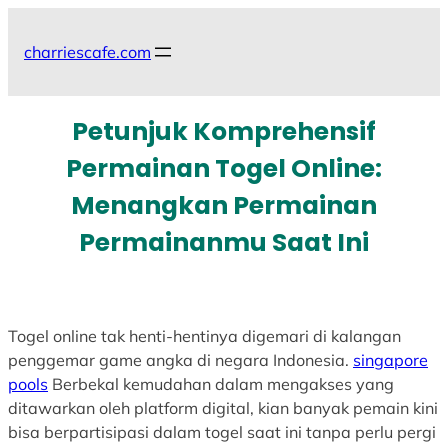
Skip
to
charriescafe.com
content
Petunjuk Komprehensif
Permainan Togel Online:
Menangkan Permainan
Permainanmu Saat Ini
Togel online tak henti-hentinya digemari di kalangan
penggemar game angka di negara Indonesia.
singapore
pools
Berbekal kemudahan dalam mengakses yang
ditawarkan oleh platform digital, kian banyak pemain kini
bisa berpartisipasi dalam togel saat ini tanpa perlu pergi