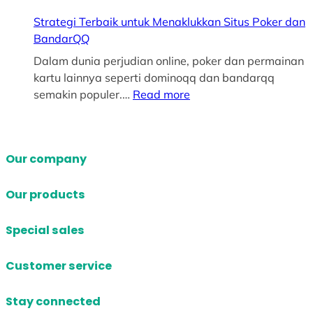
d
S
Strategi Terbaik untuk Menaklukkan Situs Poker dan
o
t
BandarQQ
s
r
a
a
Dalam dunia perjudian online, poker dan permainan
t
t
kartu lainnya seperti dominoqq dan bandarqq
:
e
:
semakin populer.…
Read more
M
g
S
e
i
t
t
T
r
Our company
o
e
a
d
r
t
Our products
e
b
e
S
a
g
e
i
i
Special sales
d
k
T
e
u
e
Customer service
r
n
r
h
t
b
Stay connected
a
u
a