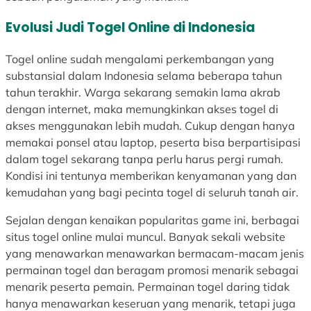
Evolusi Judi Togel Online di Indonesia
Togel online sudah mengalami perkembangan yang
substansial dalam Indonesia selama beberapa tahun
tahun terakhir. Warga sekarang semakin lama akrab
dengan internet, maka memungkinkan akses togel di
akses menggunakan lebih mudah. Cukup dengan hanya
memakai ponsel atau laptop, peserta bisa berpartisipasi
dalam togel sekarang tanpa perlu harus pergi rumah.
Kondisi ini tentunya memberikan kenyamanan yang dan
kemudahan yang bagi pecinta togel di seluruh tanah air.
Sejalan dengan kenaikan popularitas game ini, berbagai
situs togel online mulai muncul. Banyak sekali website
yang menawarkan menawarkan bermacam-macam jenis
permainan togel dan beragam promosi menarik sebagai
menarik peserta pemain. Permainan togel daring tidak
hanya menawarkan keseruan yang menarik, tetapi juga