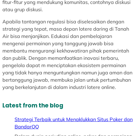
fitur-fitur yang mendukung komunitas, contohnya diskusi
atau grup diskusi.
Apabila tantangan regulasi bisa diselesaikan dengan
strategi yang tepat, masa depan lotere daring di Tanah
Air bisa menjanjikan. Edukasi dan pembelajaran
mengenai permainan yang tanggung jawab bisa
membantu mengurangi kekhawatiran pihak pemerintah
dan publik. Dengan memanfaatkan inovasi terbaru,
pengelola dapat m menciptakan ekosistem permainan
yang tidak hanya menguntungkan namun juga aman dan
bertanggung jawab, membuka jalan untuk pertumbuhan
yang berkelanjutan di dalam industri lotere online.
Latest from the blog
Strategi Terbaik untuk Menaklukkan Situs Poker dan
BandarQQ