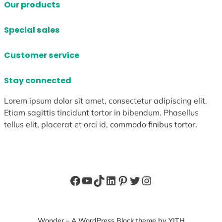
Our products
n
r
h
t
b
i
u
a
n
Special sales
k
i
a
M
k
T
Customer service
e
u
o
n
n
g
Stay connected
a
t
e
k
u
l
Lorem ipsum dolor sit amet, consectetur adipiscing elit.
l
k
:
Etiam sagittis tincidunt tortor in bibendum. Phasellus
u
M
M
tellus elit, placerat et orci id, commodo finibus tortor.
k
e
e
k
n
n
a
a
e
n
k
l
Facebook
YouTube
TikTok
LinkedIn
Pinterest
Twitter
Instagram
S
l
u
i
u
s
t
k
u
u
k
r
Wonder – A WordPress Block theme by YITH