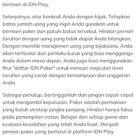
bermain di IDN Play.
Selanjutnya, atur bankroll Anda dengan bijak. Tetapkan
batas jumlah uang yang ingin Anda gunakan untuk
bermain poker dan patuhi batas tersebut. Hindari pernah
taruhan dengan uang yang tidak dapat Anda hilangkan.
Dengan memiliki manajemen uang yang bijaksana, Anda
akan terhindar dari perilaku buruk yang bisa menggangu
Anda dalam masa depan. Anda juga bisa menggunakan
fitur "daftar IDN Poker" untuk mencari meja dan level
taruhan yang cocok dengan kemampuan dan anggaran
Anda.
Sebagai penutup, bertinggahlah dan jangan cepat-cepat
untuk mengambil keputusan. Poker adalah permainan
yang butuh strategi jangka panjang. Hindari hanya fokus
pada penampilan instan. Belajar dari setiap game dan
evaluasi kesalahan yang telah Anda buat. Menjadi
pemain poker yang berhasil di platform IDN Play