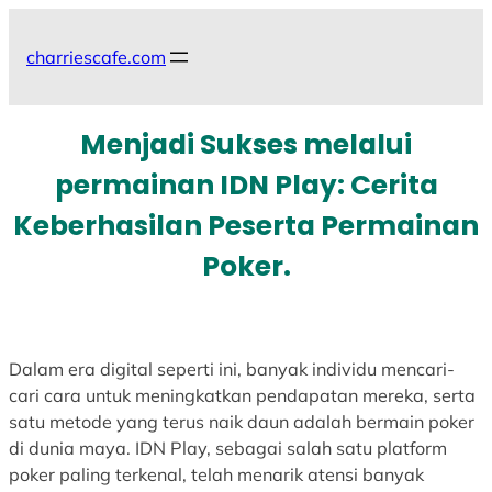
Skip
to
charriescafe.com
content
Menjadi Sukses melalui
permainan IDN Play: Cerita
Keberhasilan Peserta Permainan
Poker.
Dalam era digital seperti ini, banyak individu mencari-
cari cara untuk meningkatkan pendapatan mereka, serta
satu metode yang terus naik daun adalah bermain poker
di dunia maya. IDN Play, sebagai salah satu platform
poker paling terkenal, telah menarik atensi banyak