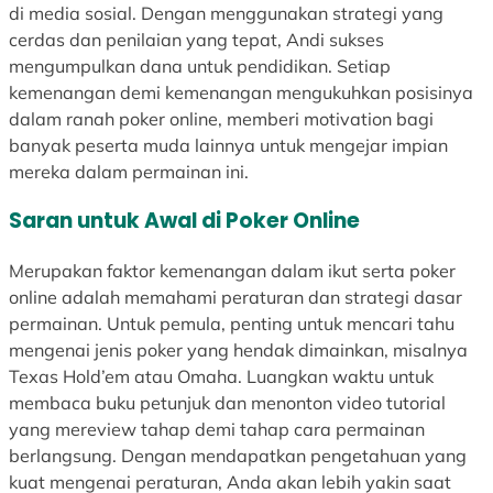
di media sosial. Dengan menggunakan strategi yang
cerdas dan penilaian yang tepat, Andi sukses
mengumpulkan dana untuk pendidikan. Setiap
kemenangan demi kemenangan mengukuhkan posisinya
dalam ranah poker online, memberi motivation bagi
banyak peserta muda lainnya untuk mengejar impian
mereka dalam permainan ini.
Saran untuk Awal di Poker Online
Merupakan faktor kemenangan dalam ikut serta poker
online adalah memahami peraturan dan strategi dasar
permainan. Untuk pemula, penting untuk mencari tahu
mengenai jenis poker yang hendak dimainkan, misalnya
Texas Hold’em atau Omaha. Luangkan waktu untuk
membaca buku petunjuk dan menonton video tutorial
yang mereview tahap demi tahap cara permainan
berlangsung. Dengan mendapatkan pengetahuan yang
kuat mengenai peraturan, Anda akan lebih yakin saat