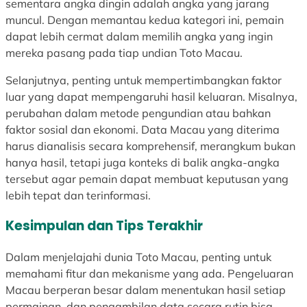
sementara angka dingin adalah angka yang jarang
muncul. Dengan memantau kedua kategori ini, pemain
dapat lebih cermat dalam memilih angka yang ingin
mereka pasang pada tiap undian Toto Macau.
Selanjutnya, penting untuk mempertimbangkan faktor
luar yang dapat mempengaruhi hasil keluaran. Misalnya,
perubahan dalam metode pengundian atau bahkan
faktor sosial dan ekonomi. Data Macau yang diterima
harus dianalisis secara komprehensif, merangkum bukan
hanya hasil, tetapi juga konteks di balik angka-angka
tersebut agar pemain dapat membuat keputusan yang
lebih tepat dan terinformasi.
Kesimpulan dan Tips Terakhir
Dalam menjelajahi dunia Toto Macau, penting untuk
memahami fitur dan mekanisme yang ada. Pengeluaran
Macau berperan besar dalam menentukan hasil setiap
permainan, dan pengambilan data secara rutin bisa