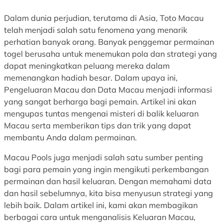
Dalam dunia perjudian, terutama di Asia, Toto Macau
telah menjadi salah satu fenomena yang menarik
perhatian banyak orang. Banyak penggemar permainan
togel berusaha untuk menemukan pola dan strategi yang
dapat meningkatkan peluang mereka dalam
memenangkan hadiah besar. Dalam upaya ini,
Pengeluaran Macau dan Data Macau menjadi informasi
yang sangat berharga bagi pemain. Artikel ini akan
mengupas tuntas mengenai misteri di balik keluaran
Macau serta memberikan tips dan trik yang dapat
membantu Anda dalam permainan.
Macau Pools juga menjadi salah satu sumber penting
bagi para pemain yang ingin mengikuti perkembangan
permainan dan hasil keluaran. Dengan memahami data
dan hasil sebelumnya, kita bisa menyusun strategi yang
lebih baik. Dalam artikel ini, kami akan membagikan
berbagai cara untuk menganalisis Keluaran Macau,