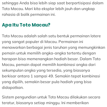
sehingga Anda bisa lebih siap saat berpartisipasi dalam
Toto Macau. Mari kita eksplor lebih jauh dan ungkap
rahasia di balik permainan ini.
Apa Itu Toto Macau?
Toto Macau adalah salah satu bentuk permainan lotere
yang sangat populer di Macau. Permainan ini
menawarkan berbagai jenis taruhan yang memungkinkan
pemain untuk memilih angka-angka tertentu dengan
harapan bisa memenangkan hadiah besar. Dalam Toto
Macau, pemain dapat memilih kombinasi angka dari
sekumpulan angka yang tersedia, yang biasanya
berkisar antara 1 sampai 49. Semakin tepat kombinasi
yang dipilih, semakin besar pula hadiah yang bisa
didapatkan.
Sistem pengundian untuk Toto Macau dilakukan secara
teratur, biasanya setiap minggu. Ini memberikan