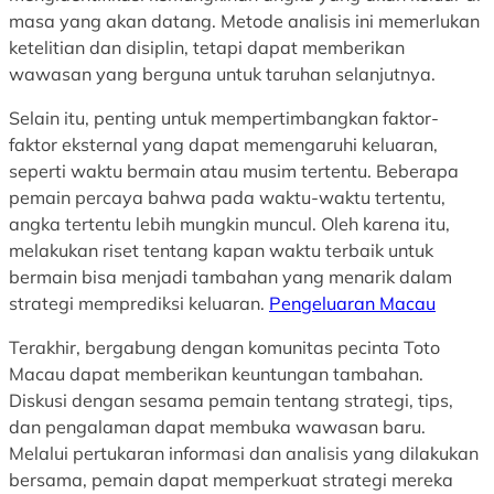
masa yang akan datang. Metode analisis ini memerlukan
ketelitian dan disiplin, tetapi dapat memberikan
wawasan yang berguna untuk taruhan selanjutnya.
Selain itu, penting untuk mempertimbangkan faktor-
faktor eksternal yang dapat memengaruhi keluaran,
seperti waktu bermain atau musim tertentu. Beberapa
pemain percaya bahwa pada waktu-waktu tertentu,
angka tertentu lebih mungkin muncul. Oleh karena itu,
melakukan riset tentang kapan waktu terbaik untuk
bermain bisa menjadi tambahan yang menarik dalam
strategi memprediksi keluaran.
Pengeluaran Macau
Terakhir, bergabung dengan komunitas pecinta Toto
Macau dapat memberikan keuntungan tambahan.
Diskusi dengan sesama pemain tentang strategi, tips,
dan pengalaman dapat membuka wawasan baru.
Melalui pertukaran informasi dan analisis yang dilakukan
bersama, pemain dapat memperkuat strategi mereka