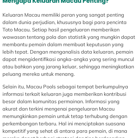
Mengapa Keluaran Macau Penting?
Keluaran Macau memiliki peran yang sangat penting
dalam dunia perjudian, khususnya bagi para pencinta
Toto Macau. Setiap hasil pengeluaran memberikan
wawasan tentang pola dan statistik yang mungkin dapat
membantu pemain dalam membuat keputusan yang
lebih tepat. Dengan menganalisis data keluaran, pemain
dapat mengidentifikasi angka-angka yang sering muncul
atau bahkan yang jarang keluar, sehingga meningkatkan
peluang mereka untuk menang.
Selain itu, Macau Pools sebagai tempat berkumpulnya
informasi terkait keluaran juga memberikan kontribusi
besar dalam komunitas permainan. Informasi yang
akurat dan terkini mengenai pengeluaran Macau
memungkinkan pemain untuk tetap terhubung dengan
perkembangan terbaru. Hal ini menciptakan suasana
kompetitif yang sehat di antara para pemain, di mana