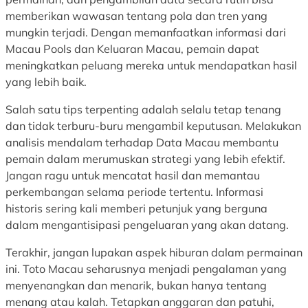
memberikan wawasan tentang pola dan tren yang
mungkin terjadi. Dengan memanfaatkan informasi dari
Macau Pools dan Keluaran Macau, pemain dapat
meningkatkan peluang mereka untuk mendapatkan hasil
yang lebih baik.
Salah satu tips terpenting adalah selalu tetap tenang
dan tidak terburu-buru mengambil keputusan. Melakukan
analisis mendalam terhadap Data Macau membantu
pemain dalam merumuskan strategi yang lebih efektif.
Jangan ragu untuk mencatat hasil dan memantau
perkembangan selama periode tertentu. Informasi
historis sering kali memberi petunjuk yang berguna
dalam mengantisipasi pengeluaran yang akan datang.
Terakhir, jangan lupakan aspek hiburan dalam permainan
ini. Toto Macau seharusnya menjadi pengalaman yang
menyenangkan dan menarik, bukan hanya tentang
menang atau kalah. Tetapkan anggaran dan patuhi,