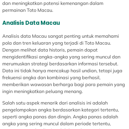
dan meningkatkan potensi kemenangan dalam
permainan Toto Macau.
Analisis Data Macau
Analisis data Macau sangat penting untuk memahami
pola dan tren keluaran yang terjadi di Toto Macau.
Dengan melihat data historis, pemain dapat
mengidentifikasi angka-angka yang sering muncul dan
merumuskan strategi berdasarkan informasi tersebut.
Data ini tidak hanya mencakup hasil undian, tetapi juga
frekuensi angka dan kombinasi yang berhasil,
memberikan wawasan berharga bagi para pemain yang
ingin meningkatkan peluang menang.
Salah satu aspek menarik dari analisis ini adalah
pengelompokan angka berdasarkan kategori tertentu,
seperti angka panas dan dingin. Angka panas adalah
angka yang sering muncul dalam periode tertentu,