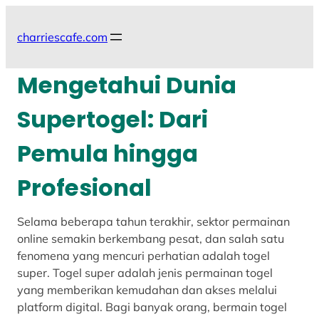
Skip
to
charriescafe.com
content
Mengetahui Dunia
Supertogel: Dari
Pemula hingga
Profesional
Selama beberapa tahun terakhir, sektor permainan
online semakin berkembang pesat, dan salah satu
fenomena yang mencuri perhatian adalah togel
super. Togel super adalah jenis permainan togel
yang memberikan kemudahan dan akses melalui
platform digital. Bagi banyak orang, bermain togel