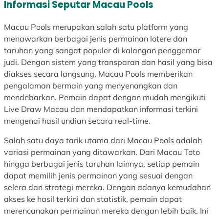
Informasi Seputar Macau Pools
Macau Pools merupakan salah satu platform yang
menawarkan berbagai jenis permainan lotere dan
taruhan yang sangat populer di kalangan penggemar
judi. Dengan sistem yang transparan dan hasil yang bisa
diakses secara langsung, Macau Pools memberikan
pengalaman bermain yang menyenangkan dan
mendebarkan. Pemain dapat dengan mudah mengikuti
Live Draw Macau dan mendapatkan informasi terkini
mengenai hasil undian secara real-time.
Salah satu daya tarik utama dari Macau Pools adalah
variasi permainan yang ditawarkan. Dari Macau Toto
hingga berbagai jenis taruhan lainnya, setiap pemain
dapat memilih jenis permainan yang sesuai dengan
selera dan strategi mereka. Dengan adanya kemudahan
akses ke hasil terkini dan statistik, pemain dapat
merencanakan permainan mereka dengan lebih baik. Ini