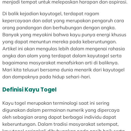
menjadi tempat untuk melepaskan harapan dan aspirasi.
Di balik kejadian kayutogel, terdapat ragam
kepercayaan dan adat yang merupakan pengaruh cara
orang pandangan dan berhubungan dengan angka.
Banyak yang meyakini bahwa kayu punya energi khusus
yang dapat menuntun mereka pada keberuntungan.
Artikel ini akan mengulas lebih dalam mengenai rahasia
angka dan alam yang terdapat dalam kayutogel serta
bagaimana masyarakat menafsirkan arti di baliknya.
Mari kita telusuri bersama dunia menarik dari kayutogel
dan dampaknya pada hidup sehari-hari.
Definisi Kayu Togel
Kayu togel merupakan terminologi saat ini sering
digunakan dalam permainan numerik yang dipercaya
oleh sebagian orang dapat berbagai individu dapat
keberuntungan. Dalam tradisi masyarakat setempat,
kayutogel seringkali dihubungkan pada nasib baik serta