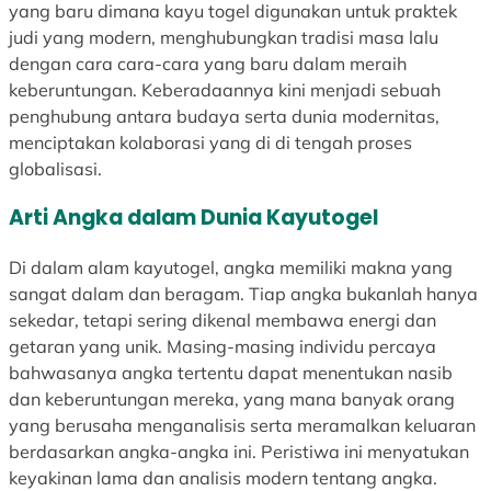
yang baru dimana kayu togel digunakan untuk praktek
judi yang modern, menghubungkan tradisi masa lalu
dengan cara cara-cara yang baru dalam meraih
keberuntungan. Keberadaannya kini menjadi sebuah
penghubung antara budaya serta dunia modernitas,
menciptakan kolaborasi yang di di tengah proses
globalisasi.
Arti Angka dalam Dunia Kayutogel
Di dalam alam kayutogel, angka memiliki makna yang
sangat dalam dan beragam. Tiap angka bukanlah hanya
sekedar, tetapi sering dikenal membawa energi dan
getaran yang unik. Masing-masing individu percaya
bahwasanya angka tertentu dapat menentukan nasib
dan keberuntungan mereka, yang mana banyak orang
yang berusaha menganalisis serta meramalkan keluaran
berdasarkan angka-angka ini. Peristiwa ini menyatukan
keyakinan lama dan analisis modern tentang angka.