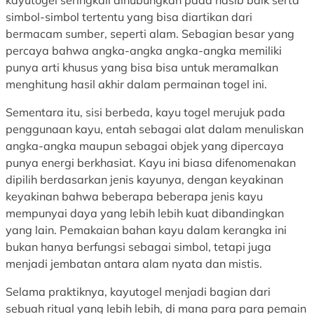
simbol-simbol tertentu yang bisa diartikan dari
bermacam sumber, seperti alam. Sebagian besar yang
percaya bahwa angka-angka angka-angka memiliki
punya arti khusus yang bisa bisa untuk meramalkan
menghitung hasil akhir dalam permainan togel ini.
Sementara itu, sisi berbeda, kayu togel merujuk pada
penggunaan kayu, entah sebagai alat dalam menuliskan
angka-angka maupun sebagai objek yang dipercaya
punya energi berkhasiat. Kayu ini biasa difenomenakan
dipilih berdasarkan jenis kayunya, dengan keyakinan
keyakinan bahwa beberapa beberapa jenis kayu
mempunyai daya yang lebih lebih kuat dibandingkan
yang lain. Pemakaian bahan kayu dalam kerangka ini
bukan hanya berfungsi sebagai simbol, tetapi juga
menjadi jembatan antara alam nyata dan mistis.
Selama praktiknya, kayutogel menjadi bagian dari
sebuah ritual yang lebih lebih, di mana para para pemain