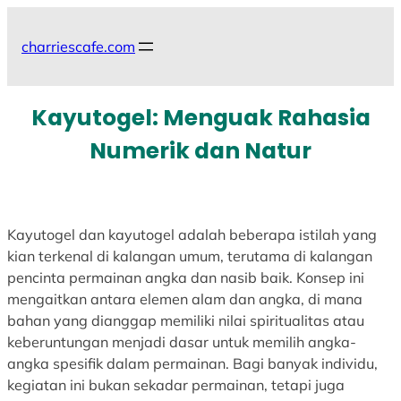
Skip
to
charriescafe.com
content
Kayutogel: Menguak Rahasia
Numerik dan Natur
Kayutogel dan kayutogel adalah beberapa istilah yang
kian terkenal di kalangan umum, terutama di kalangan
pencinta permainan angka dan nasib baik. Konsep ini
mengaitkan antara elemen alam dan angka, di mana
bahan yang dianggap memiliki nilai spiritualitas atau
keberuntungan menjadi dasar untuk memilih angka-
angka spesifik dalam permainan. Bagi banyak individu,
kegiatan ini bukan sekadar permainan, tetapi juga