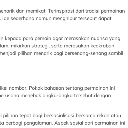
enarik dan memikat. Terinspirasi dari tradisi permainan
. Ide sederhana namun menghibur tersebut dapat
tan kepada para pemain agar merasakan nuansa yang
alam, mikirkan strategi, serta merasakan keakraban
 menjadi pilihan menarik bagi bersenang-senang sambil
si nombor. Pokok bahasan tentang permainan ini
n berusaha menebak angka-angka tersebut dengan
ilihan tepat bagi bersosialisasi bersama rekan atau
a berbagi pengalaman. Aspek sosial dari permainan ini