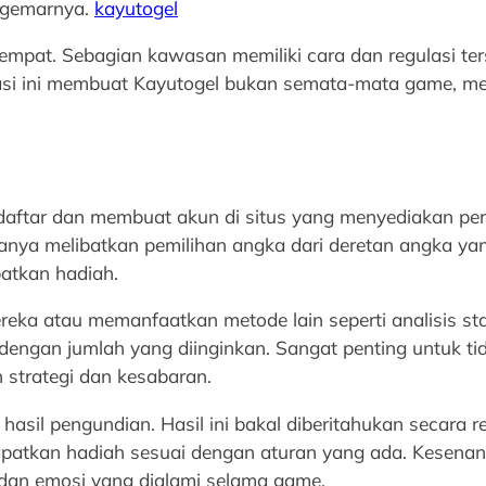
nggemarnya.
kayutogel
empat. Sebagian kawasan memiliki cara dan regulasi ter
uasi ini membuat Kayutogel bukan semata-mata game, m
aftar dan membuat akun di situs yang menyediakan perm
anya melibatkan pemilihan angka dari deretan angka yan
atkan hadiah.
eka atau memanfaatkan metode lain seperti analisis st
engan jumlah yang diinginkan. Sangat penting untuk ti
 strategi dan kesabaran.
sil pengundian. Hasil ini bakal diberitahukan secara r
dapatkan hadiah sesuai dengan aturan yang ada. Kesena
 dan emosi yang dialami selama game.