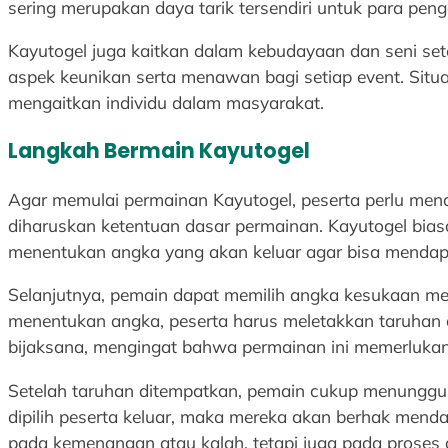
sering merupakan daya tarik tersendiri untuk para pe
Kayutogel juga kaitkan dalam kebudayaan dan seni set
aspek keunikan serta menawan bagi setiap event. Sit
mengaitkan individu dalam masyarakat.
Langkah Bermain Kayutogel
Agar memulai permainan Kayutogel, peserta perlu mend
diharuskan ketentuan dasar permainan. Kayutogel bias
menentukan angka yang akan keluar agar bisa mendap
Selanjutnya, pemain dapat memilih angka kesukaan mer
menentukan angka, peserta harus meletakkan taruhan d
bijaksana, mengingat bahwa permainan ini memerlukan
Setelah taruhan ditempatkan, pemain cukup menunggu ha
dipilih peserta keluar, maka mereka akan berhak men
pada kemenangan atau kalah, tetapi juga pada proses