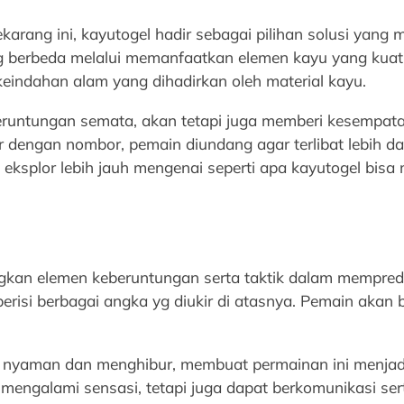
rang ini, kayutogel hadir sebagai pilihan solusi yang m
ng berbeda melalui memanfaatkan elemen kayu yang kuat
ndahan alam yang dihadirkan oleh material kayu.
eruntungan semata, akan tetapi juga memberi kesempa
ir dengan nombor, pemain diundang agar terlibat lebih d
 eksplor lebih jauh mengenai seperti apa kayutogel bisa
n elemen keberuntungan serta taktik dalam mempredik
erisi berbagai angka yg diukir di atasnya. Pemain aka
 nyaman dan menghibur, membuat permainan ini menjadi p
engalami sensasi, tetapi juga dapat berkomunikasi sert