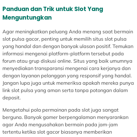
Panduan dan Trik untuk Slot Yang
Menguntungkan
Agar meningkatkan peluang Anda menang saat bermain
slot pulsa gacor, penting untuk memilih situs slot pulsa
yang handal dan dengan banyak ulasan positif. Temukan
informasi mengenai platform-platform tersebut pada
forum atau grup diskusi online. Situs yang baik umumnya
menyediakan transparansi mengenai cara kerjanya dan
dengan layanan pelanggan yang responsif yang handal.
Jangan lupa juga untuk memeriksa apakah mereka punya
link slot pulsa yang aman serta tanpa potongan dalam
deposit.
Mengetahui pola permainan pada slot juga sangat
berguna. Banyak gamer berpengalaman menyarankan
agar Anda mengusahakan bermain pada jam-jam
tertentu ketika slot gacor biasanya memberikan