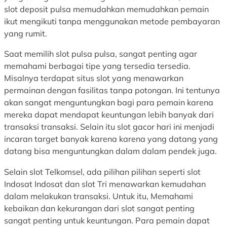
slot deposit pulsa memudahkan memudahkan pemain
ikut mengikuti tanpa menggunakan metode pembayaran
yang rumit.
Saat memilih slot pulsa pulsa, sangat penting agar
memahami berbagai tipe yang tersedia tersedia.
Misalnya terdapat situs slot yang menawarkan
permainan dengan fasilitas tanpa potongan. Ini tentunya
akan sangat menguntungkan bagi para pemain karena
mereka dapat mendapat keuntungan lebih banyak dari
transaksi transaksi. Selain itu slot gacor hari ini menjadi
incaran target banyak karena karena yang datang yang
datang bisa menguntungkan dalam dalam pendek juga.
Selain slot Telkomsel, ada pilihan pilihan seperti slot
Indosat Indosat dan slot Tri menawarkan kemudahan
dalam melakukan transaksi. Untuk itu, Memahami
kebaikan dan kekurangan dari slot sangat penting
sangat penting untuk keuntungan. Para pemain dapat