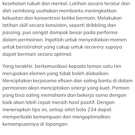
kesehatan tubuh dan mental. Latihan secara teratur dan
diet seimbang usahakan membantu meningkatkan
kekuatan dan konsentrasi ketika bermain. Melakukan
latihan skill secara konsisten, seperti dribbling dan
passing, pun sangat dampak besar pada performa
dalam permainan. Ingatlah untuk menyediakan momen
untuk beristirahat yang cukup untuk recovery supaya
dapat bermain secara optimal.
Yang terakhir, berkomunikasi kepada teman satu tim
merupakan elemen yang tidak boleh diabaikan.
Menciptakan kerjasama efisien dan saling bantu di dalam
permainan akan menciptakan sinergi yang kuat. Pemain
yang bisa saling memahami dan bekerja sama dengan
baik akan lebih cepat meraih hasil positif. Dengan
menerapkan tips ini, setiap atlet bola 234 dapat
memperbaiki kemampuan dan mengoptimalkan
kemampuannya di lapangan.