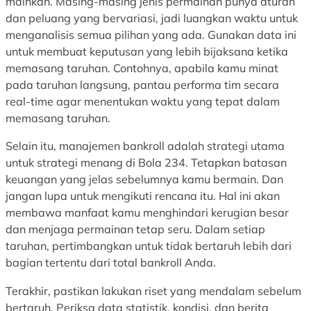
mainkan. Masing-masing jenis permainan punya aturan
a
i
u
dan peluang yang bervariasi, jadi luangkan waktu untuk
n
t
k
menganalisis semua pilihan yang ada. Gunakan data ini
g
u
k
untuk membuat keputusan yang lebih bijaksana ketika
a
s
a
memasang taruhan. Contohnya, apabila kamu minat
n
P
n
pada taruhan langsung, pantau performa tim secara
m
o
S
real-time agar menentukan waktu yang tepat dalam
e
k
i
memasang taruhan.
n
e
t
g
r
u
Selain itu, manajemen bankroll adalah strategi utama
g
d
s
untuk strategi menang di Bola 234. Tetapkan batasan
u
a
P
keuangan yang jelas sebelumnya kamu bermain. Dan
n
n
o
jangan lupa untuk mengikuti rencana itu. Hal ini akan
a
B
k
membawa manfaat kamu menghindari kerugian besar
k
a
e
dan menjaga permainan tetap seru. Dalam setiap
a
n
r
taruhan, pertimbangkan untuk tidak bertaruh lebih dari
n
d
d
bagian tertentu dari total bankroll Anda.
P
a
a
u
r
n
Terakhir, pastikan lakukan riset yang mendalam sebelum
l
Q
B
bertaruh. Periksa data statistik, kondisi, dan berita