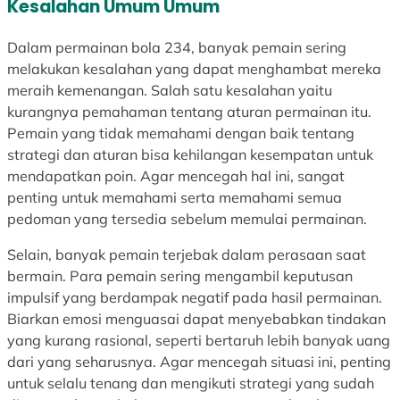
Kesalahan Umum Umum
Dalam permainan bola 234, banyak pemain sering
melakukan kesalahan yang dapat menghambat mereka
meraih kemenangan. Salah satu kesalahan yaitu
kurangnya pemahaman tentang aturan permainan itu.
Pemain yang tidak memahami dengan baik tentang
strategi dan aturan bisa kehilangan kesempatan untuk
mendapatkan poin. Agar mencegah hal ini, sangat
penting untuk memahami serta memahami semua
pedoman yang tersedia sebelum memulai permainan.
Selain, banyak pemain terjebak dalam perasaan saat
bermain. Para pemain sering mengambil keputusan
impulsif yang berdampak negatif pada hasil permainan.
Biarkan emosi menguasai dapat menyebabkan tindakan
yang kurang rasional, seperti bertaruh lebih banyak uang
dari yang seharusnya. Agar mencegah situasi ini, penting
untuk selalu tenang dan mengikuti strategi yang sudah