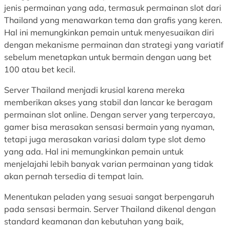
jenis permainan yang ada, termasuk permainan slot dari
Thailand yang menawarkan tema dan grafis yang keren.
Hal ini memungkinkan pemain untuk menyesuaikan diri
dengan mekanisme permainan dan strategi yang variatif
sebelum menetapkan untuk bermain dengan uang bet
100 atau bet kecil.
Server Thailand menjadi krusial karena mereka
memberikan akses yang stabil dan lancar ke beragam
permainan slot online. Dengan server yang terpercaya,
gamer bisa merasakan sensasi bermain yang nyaman,
tetapi juga merasakan variasi dalam type slot demo
yang ada. Hal ini memungkinkan pemain untuk
menjelajahi lebih banyak varian permainan yang tidak
akan pernah tersedia di tempat lain.
Menentukan peladen yang sesuai sangat berpengaruh
pada sensasi bermain. Server Thailand dikenal dengan
standard keamanan dan kebutuhan yang baik,