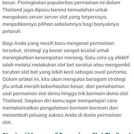
besar. Peningkatan popularitas permainan ini dalam
d
k
T
Thailand juga dipacu karena kemudahan untuk
e
u
e
mengakses server server slot yang terpercaya,
r
n
r
menjadikannya pilihan sebelumnya bagi banyaknya
h
t
b
petaruh.
a
u
a
n
k
i
Bagi Anda yang masih baru mengenal permainan
a
M
k
tersebut, strategi yg benar sangat krusial untuk
M
e
u
meningkatkan kesempatan menang. Satu cara yg efektif
e
n
n
ialah melalui melakukan slot bet seratus atau mengambil
r
a
t
taruhan slot bet yang lebih kecil sebagai awal pertama.
a
k
u
Dalam artikel ini, kita akan mengulas beragam strategi
i
l
k
jitu untuk meraih keberhasilan besar, dari pemahaman
h
u
M
soal permainan slot demo hingga trik bermain demo slot
K
k
e
Thailand. Siapkan diri kamu agar mempelajari cara
e
k
n
memaksimalkan pengalaman bermain bermain dan
m
a
a
menambah peluang sukses Anda di dunia permainan
e
n
k
slot.
n
S
l