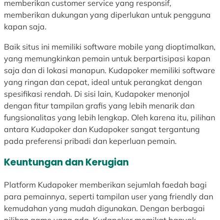
memberikan customer service yang responsif,
memberikan dukungan yang diperlukan untuk pengguna
kapan saja.
Baik situs ini memiliki software mobile yang dioptimalkan,
yang memungkinkan pemain untuk berpartisipasi kapan
saja dan di lokasi manapun. Kudapoker memiliki software
yang ringan dan cepat, ideal untuk perangkat dengan
spesifikasi rendah. Di sisi lain, Kudapoker menonjol
dengan fitur tampilan grafis yang lebih menarik dan
fungsionalitas yang lebih lengkap. Oleh karena itu, pilihan
antara Kudapoker dan Kudapoker sangat tergantung
pada preferensi pribadi dan keperluan pemain.
Keuntungan dan Kerugian
Platform Kudapoker memberikan sejumlah faedah bagi
para pemainnya, seperti tampilan user yang friendly dan
kemudahan yang mudah digunakan. Dengan berbagai