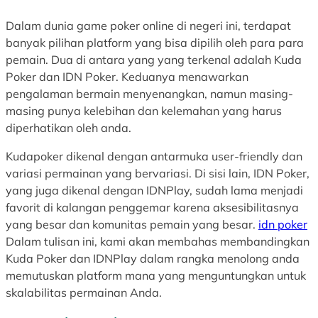
Dalam dunia game poker online di negeri ini, terdapat
banyak pilihan platform yang bisa dipilih oleh para para
pemain. Dua di antara yang yang terkenal adalah Kuda
Poker dan IDN Poker. Keduanya menawarkan
pengalaman bermain menyenangkan, namun masing-
masing punya kelebihan dan kelemahan yang harus
diperhatikan oleh anda.
Kudapoker dikenal dengan antarmuka user-friendly dan
variasi permainan yang bervariasi. Di sisi lain, IDN Poker,
yang juga dikenal dengan IDNPlay, sudah lama menjadi
favorit di kalangan penggemar karena aksesibilitasnya
yang besar dan komunitas pemain yang besar.
idn poker
Dalam tulisan ini, kami akan membahas membandingkan
Kuda Poker dan IDNPlay dalam rangka menolong anda
memutuskan platform mana yang menguntungkan untuk
skalabilitas permainan Anda.