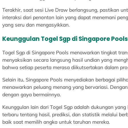
Terakhir, saat sesi Live Draw berlangsung, pastikan u
interaksi dari penonton lain yang dapat menemani pen
yang seru dan mengasyikkan.
Keunggulan Togel Sgp di Singapore Pools
Togel Sgp di Singapore Pools menawarkan tingkat trans
menyaksikan secara langsung hasil undian yang mengh
bahwa setiap peserta merasa diikutsertakan dalam pro
Selain itu, Singapore Pools menyediakan berbagai pili
menawarkan peluang menang yang bervariasi. Dengan b
dengan gaya bermainnya.
Keunggulan lain dari Togel Sgp adalah dukungan yang
terbaru tentang hasil, prediksi, dan statistik melalu
baik saat memilih angka untuk taruhan mereka.