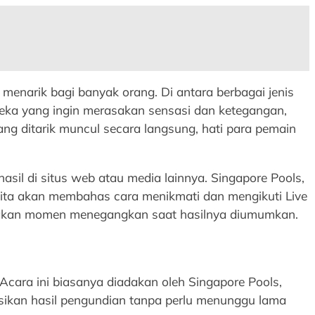
menarik bagi banyak orang. Di antara berbagai jenis
reka yang ingin merasakan sensasi dan ketegangan,
g ditarik muncul secara langsung, hati para pemain
l di situs web atau media lainnya. Singapore Pools,
 kita akan membahas cara menikmati dan mengikuti Live
rasakan momen menegangkan saat hasilnya diumumkan.
Acara ini biasanya diadakan oleh Singapore Pools,
sikan hasil pengundian tanpa perlu menunggu lama