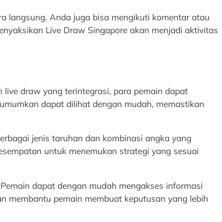
ara langsung. Anda juga bisa mengikuti komentar atau
enyaksikan Live Draw Singapore akan menjadi aktivitas
 live draw yang terintegrasi, para pemain dapat
diumumkan dapat dilihat dengan mudah, memastikan
berbagai jenis taruhan dan kombinasi angka yang
kesempatan untuk menemukan strategi yang sesuai
ir. Pemain dapat dengan mudah mengakses informasi
in dan membantu pemain membuat keputusan yang lebih