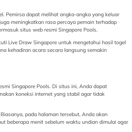
. Pemirsa dapat melihat angka-angka yang keluar
i juga meningkatkan rasa percaya pemain terhadap
termasuk situs web resmi Singapore Pools.
uti Live Draw Singapore untuk mengetahui hasil togel
 mana kehadiran acara secara langsung semakin
mi Singapore Pools. Di situs ini, Anda dapat
kan koneksi internet yang stabil agar tidak
l". Biasanya, pada halaman tersebut, Anda akan
t beberapa menit sebelum waktu undian dimulai agar