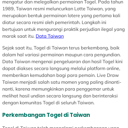
mengatur dan melegalkan permainan Togel. Pada tahun
1989, Taiwan resmi meluncurkan Lotte Taiwan, yang
merupakan bentuk permainan lotere yang pertama kali
diatur secara resmi oleh pemerintah. Langkah ini
bertujuan untuk mengurangi praktik perjudian ilegal yang
marak saat itu.
Data Taiwan
Sejak saat itu, Togel di Taiwan terus berkembang, baik
dalam hal variasi permainan maupun cara pengundian.
Data Taiwan mengenai pengeluaran dan hasil Togel kini
dapat diakses secara langsung melalui platform online,
memberikan kemudahan bagi para pemain. Live Draw
Taiwan menjadi salah satu momen yang paling dinanti-
nanti, karena memungkinkan para penggemar untuk
melihat hasil undian secara langsung dan berinteraksi
dengan komunitas Togel di seluruh Taiwan.
Perkembangan Togel di Taiwan