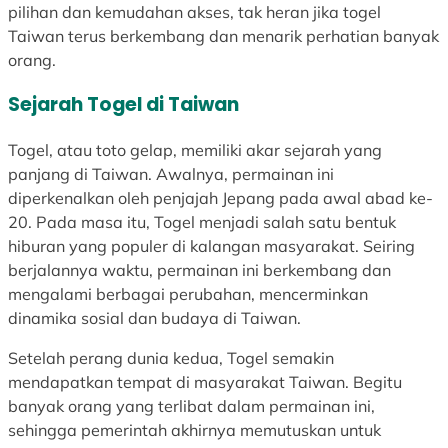
pilihan dan kemudahan akses, tak heran jika togel
Taiwan terus berkembang dan menarik perhatian banyak
orang.
Sejarah Togel di Taiwan
Togel, atau toto gelap, memiliki akar sejarah yang
panjang di Taiwan. Awalnya, permainan ini
diperkenalkan oleh penjajah Jepang pada awal abad ke-
20. Pada masa itu, Togel menjadi salah satu bentuk
hiburan yang populer di kalangan masyarakat. Seiring
berjalannya waktu, permainan ini berkembang dan
mengalami berbagai perubahan, mencerminkan
dinamika sosial dan budaya di Taiwan.
Setelah perang dunia kedua, Togel semakin
mendapatkan tempat di masyarakat Taiwan. Begitu
banyak orang yang terlibat dalam permainan ini,
sehingga pemerintah akhirnya memutuskan untuk