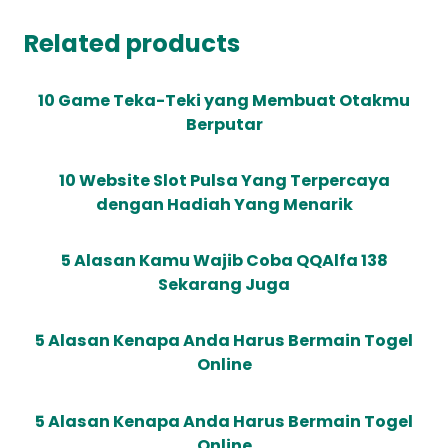
Related products
10 Game Teka-Teki yang Membuat Otakmu
Berputar
10 Website Slot Pulsa Yang Terpercaya
dengan Hadiah Yang Menarik
5 Alasan Kamu Wajib Coba QQAlfa 138
Sekarang Juga
5 Alasan Kenapa Anda Harus Bermain Togel
Online
5 Alasan Kenapa Anda Harus Bermain Togel
Online