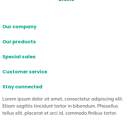
Our company
Our products
Special sales
Customer service
Stay connected
Lorem ipsum dolor sit amet, consectetur adipiscing elit.
Etiam sagittis tincidunt tortor in bibendum. Phasellus
tellus elit, placerat et orci id, commodo finibus tortor.