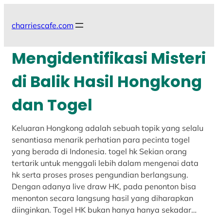
Skip
to
charriescafe.com
content
Mengidentifikasi Misteri
di Balik Hasil Hongkong
dan Togel
Keluaran Hongkong adalah sebuah topik yang selalu
senantiasa menarik perhatian para pecinta togel
yang berada di Indonesia. togel hk Sekian orang
tertarik untuk menggali lebih dalam mengenai data
hk serta proses proses pengundian berlangsung.
Dengan adanya live draw HK, pada penonton bisa
menonton secara langsung hasil yang diharapkan
diinginkan. Togel HK bukan hanya hanya sekadar…