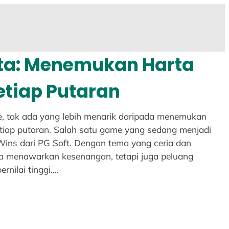
ata: Menemukan Harta
etiap Putaran
e, tak ada yang lebih menarik daripada menemukan
tiap putaran. Salah satu game yang sedang menjadi
Wins dari PG Soft. Dengan tema yang ceria dan
ya menawarkan kesenangan, tetapi juga peluang
nilai tinggi.…