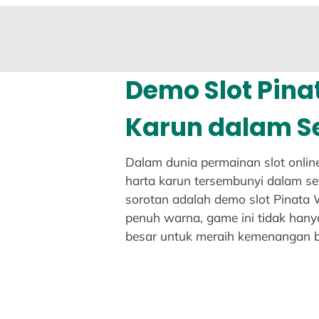
Demo Slot Pin
Karun dalam S
Dalam dunia permainan slot onlin
harta karun tersembunyi dalam se
sorotan adalah demo slot Pinata 
penuh warna, game ini tidak han
besar untuk meraih kemenangan ber