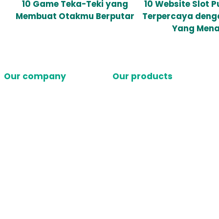
10 Game Teka-Teki yang
10 Website Slot 
Membuat Otakmu Berputar
Terpercaya deng
Yang Mena
Our company
Our products