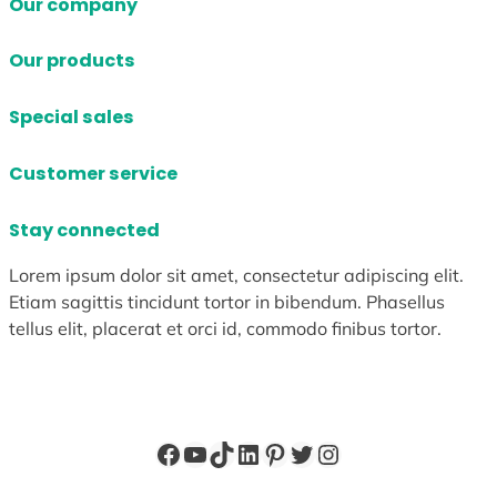
Our company
Our products
Special sales
Customer service
Stay connected
Lorem ipsum dolor sit amet, consectetur adipiscing elit.
Etiam sagittis tincidunt tortor in bibendum. Phasellus
tellus elit, placerat et orci id, commodo finibus tortor.
Facebook
YouTube
TikTok
LinkedIn
Pinterest
Twitter
Instagram