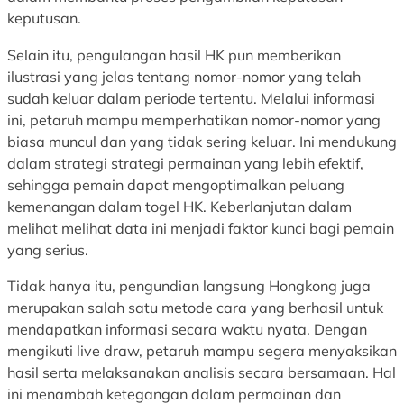
keputusan.
Selain itu, pengulangan hasil HK pun memberikan
ilustrasi yang jelas tentang nomor-nomor yang telah
sudah keluar dalam periode tertentu. Melalui informasi
ini, petaruh mampu memperhatikan nomor-nomor yang
biasa muncul dan yang tidak sering keluar. Ini mendukung
dalam strategi strategi permainan yang lebih efektif,
sehingga pemain dapat mengoptimalkan peluang
kemenangan dalam togel HK. Keberlanjutan dalam
melihat melihat data ini menjadi faktor kunci bagi pemain
yang serius.
Tidak hanya itu, pengundian langsung Hongkong juga
merupakan salah satu metode cara yang berhasil untuk
mendapatkan informasi secara waktu nyata. Dengan
mengikuti live draw, petaruh mampu segera menyaksikan
hasil serta melaksanakan analisis secara bersamaan. Hal
ini menambah ketegangan dalam permainan dan