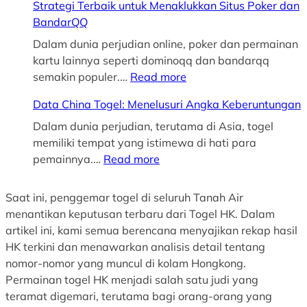
Strategi Terbaik untuk Menaklukkan Situs Poker dan
t
BandarQQ
r
a
Dalam dunia perjudian online, poker dan permainan
t
kartu lainnya seperti dominoqq dan bandarqq
e
:
semakin populer.…
Read more
g
S
Data China Togel: Menelusuri Angka Keberuntungan
i
t
T
r
Dalam dunia perjudian, terutama di Asia, togel
e
a
memiliki tempat yang istimewa di hati para
r
t
:
pemainnya.…
Read more
b
e
D
a
g
a
Saat ini, penggemar togel di seluruh Tanah Air
i
i
t
menantikan keputusan terbaru dari Togel HK. Dalam
k
T
a
artikel ini, kami semua berencana menyajikan rekap hasil
u
e
C
HK terkini dan menawarkan analisis detail tentang
n
r
h
nomor-nomor yang muncul di kolam Hongkong.
t
b
i
Permainan togel HK menjadi salah satu judi yang
u
a
n
teramat digemari, terutama bagi orang-orang yang
k
i
a