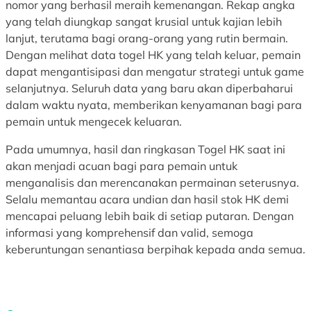
nomor yang berhasil meraih kemenangan. Rekap angka
yang telah diungkap sangat krusial untuk kajian lebih
lanjut, terutama bagi orang-orang yang rutin bermain.
Dengan melihat data togel HK yang telah keluar, pemain
dapat mengantisipasi dan mengatur strategi untuk game
selanjutnya. Seluruh data yang baru akan diperbaharui
dalam waktu nyata, memberikan kenyamanan bagi para
pemain untuk mengecek keluaran.
Pada umumnya, hasil dan ringkasan Togel HK saat ini
akan menjadi acuan bagi para pemain untuk
menganalisis dan merencanakan permainan seterusnya.
Selalu memantau acara undian dan hasil stok HK demi
mencapai peluang lebih baik di setiap putaran. Dengan
informasi yang komprehensif dan valid, semoga
keberuntungan senantiasa berpihak kepada anda semua.