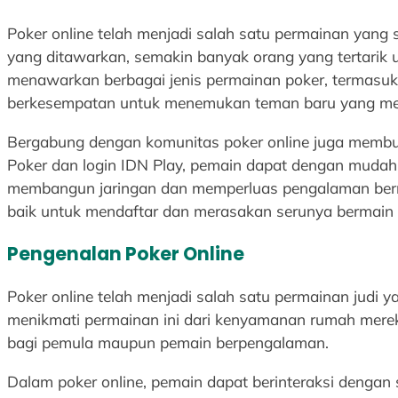
Poker online telah menjadi salah satu permainan yang
yang ditawarkan, semakin banyak orang yang tertarik 
menawarkan berbagai jenis permainan poker, termasu
berkesempatan untuk menemukan teman baru yang mem
Bergabung dengan komunitas poker online juga membuka
Poker dan login IDN Play, pemain dapat dengan mudah 
membangun jaringan dan memperluas pengalaman bermai
baik untuk mendaftar dan merasakan serunya bermain 
Pengenalan Poker Online
Poker online telah menjadi salah satu permainan judi y
menikmati permainan ini dari kenyamanan rumah merek
bagi pemula maupun pemain berpengalaman.
Dalam poker online, pemain dapat berinteraksi dengan 