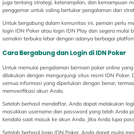
juga tentang strategi, keterampilan, dan kemampuan 
penggemar untuk saling bertukar pengalaman dan stra
Untuk bergabung dalam komunitas ini, pemain perlu me
login IDN Poker atau login IDN Play dan segera mula
semakin terbuka lebar dengan adanya berbagai platform
Cara Bergabung dan Login di IDN Poker
Untuk memulai pengalaman bermain poker online yang 
dilakukan dengan mengunjungi situs resmi IDN Poker.
semua informasi yang diperlukan dengan benar, termas
memverifikasi akun Anda.
Setelah berhasil mendaftar, Anda dapat melakukan log
masukkan username dan password yang telah Anda pili
kendala saat masuk ke akun Anda. Jika Anda lupa pa
Setelah berhasil login IDN Poker, Anda dapat mulai m