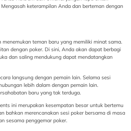
er. Mengasah keterampilan Anda dan berteman dengan
an menemukan teman baru yang memiliki minat sama.
itan dengan poker. Di sini, Anda akan dapat berbagi
terbuka dan saling mendukung dapat mendatangkan
secara langsung dengan pemain lain. Selama sesi
hubungan lebih dalam dengan pemain lain.
sahabatan baru yang tak terduga.
Events ini merupakan kesempatan besar untuk bertemu
, dan bahkan merencanakan sesi poker bersama di masa
gan sesama penggemar poker.