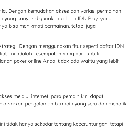
dunia. Dengan kemudahan akses dan variasi permainan
orm yang banyak digunakan adalah IDN Play, yang
anya bisa menikmati permainan, tetapi juga
trategi. Dengan menggunakan fitur seperti daftar IDN
at. Ini adalah kesempatan yang baik untuk
anan poker online Anda, tidak ada waktu yang lebih
kses melalui internet, para pemain kini dapat
 menawarkan pengalaman bermain yang seru dan menarik
ni tidak hanya sekadar tentang keberuntungan, tetapi