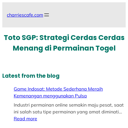
Skip
to
charriescafe.com
content
Toto SGP: Strategi Cerdas Cerdas
Menang di Permainan Togel
Latest from the blog
Game Indosat: Metode Sederhana Meraih
Kemenangan menggunakan Pulsa
Industri permainan online semakin maju pesat, saat
ini salah satu tipe permainan yang amat diminati…
:
Read more
G