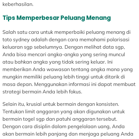
keberhasilan.
Tips Memperbesar Peluang Menang
Salah satu cara untuk memperbaiki peluang menang di
toto sydney adalah dengan cara memahami polarisasi
keluaran sgp sebelumnya. Dengan melihat data sgp,
Anda bisa mencari angka-angka yang sering muncul
atau bahkan angka yang tidak sering keluar. Ini
memberikan Anda wawasan tentang angka mana yang
mungkin memiliki peluang lebih tinggi untuk ditarik di
masa depan. Menggunakan informasi ini dapat membuat
strategi bermain Anda lebih fokus.
Selain itu, krusial untuk bermain dengan konsisten.
Tentukan limit anggaran yang akan digunakan untuk
bermain togel sgp dan patuhi anggaran tersebut.
Dengan cara disiplin dalam pengelolaan uang, Anda
akan bermain lebih panjang dan menjaga peluang Anda