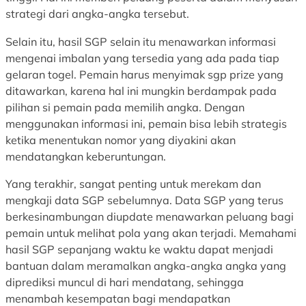
strategi dari angka-angka tersebut.
Selain itu, hasil SGP selain itu menawarkan informasi
mengenai imbalan yang tersedia yang ada pada tiap
gelaran togel. Pemain harus menyimak sgp prize yang
ditawarkan, karena hal ini mungkin berdampak pada
pilihan si pemain pada memilih angka. Dengan
menggunakan informasi ini, pemain bisa lebih strategis
ketika menentukan nomor yang diyakini akan
mendatangkan keberuntungan.
Yang terakhir, sangat penting untuk merekam dan
mengkaji data SGP sebelumnya. Data SGP yang terus
berkesinambungan diupdate menawarkan peluang bagi
pemain untuk melihat pola yang akan terjadi. Memahami
hasil SGP sepanjang waktu ke waktu dapat menjadi
bantuan dalam meramalkan angka-angka angka yang
diprediksi muncul di hari mendatang, sehingga
menambah kesempatan bagi mendapatkan