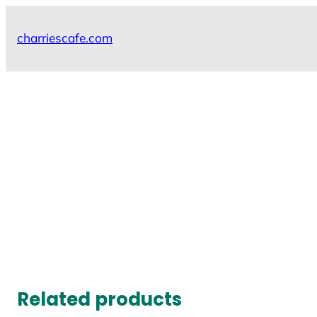
Skip
to
charriescafe.com
content
Related products