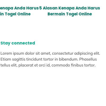
Kenapa Anda Harus
5 Alasan Kenapa Anda Harus
n Togel Online
Bermain Togel Online
Stay connected
Lorem ipsum dolor sit amet, consectetur adipiscing elit.
Etiam sagittis tincidunt tortor in bibendum. Phasellus
tellus elit, placerat et orci id, commodo finibus tortor.