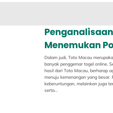
Penganalisaan
Menemukan Po
Dalam judi, Toto Macau merupakan
banyak penggemar togel online. S
hasil dari Toto Macau, berharap
menuju kemenangan yang besar. F
keberuntungan, melainkan juga t
serta…