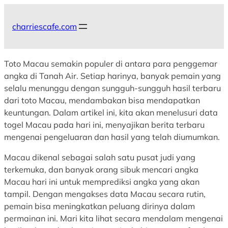
Skip
to
charriescafe.com
content
Toto Macau semakin populer di antara para penggemar
angka di Tanah Air. Setiap harinya, banyak pemain yang
selalu menunggu dengan sungguh-sungguh hasil terbaru
dari toto Macau, mendambakan bisa mendapatkan
keuntungan. Dalam artikel ini, kita akan menelusuri data
togel Macau pada hari ini, menyajikan berita terbaru
mengenai pengeluaran dan hasil yang telah diumumkan.
Macau dikenal sebagai salah satu pusat judi yang
terkemuka, dan banyak orang sibuk mencari angka
Macau hari ini untuk memprediksi angka yang akan
tampil. Dengan mengakses data Macau secara rutin,
pemain bisa meningkatkan peluang dirinya dalam
permainan ini. Mari kita lihat secara mendalam mengenai