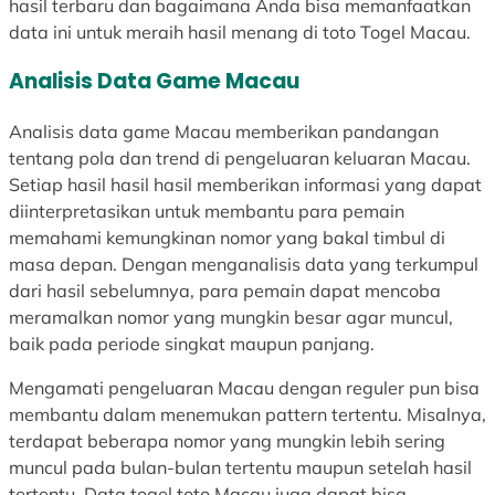
hasil terbaru dan bagaimana Anda bisa memanfaatkan
data ini untuk meraih hasil menang di toto Togel Macau.
Analisis Data Game Macau
Analisis data game Macau memberikan pandangan
tentang pola dan trend di pengeluaran keluaran Macau.
Setiap hasil hasil hasil memberikan informasi yang dapat
diinterpretasikan untuk membantu para pemain
memahami kemungkinan nomor yang bakal timbul di
masa depan. Dengan menganalisis data yang terkumpul
dari hasil sebelumnya, para pemain dapat mencoba
meramalkan nomor yang mungkin besar agar muncul,
baik pada periode singkat maupun panjang.
Mengamati pengeluaran Macau dengan reguler pun bisa
membantu dalam menemukan pattern tertentu. Misalnya,
terdapat beberapa nomor yang mungkin lebih sering
muncul pada bulan-bulan tertentu maupun setelah hasil
tertentu. Data togel toto Macau juga dapat bisa