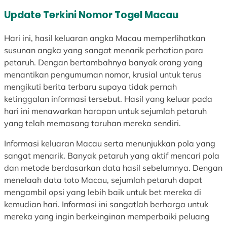
Update Terkini Nomor Togel Macau
Hari ini, hasil keluaran angka Macau memperlihatkan
susunan angka yang sangat menarik perhatian para
petaruh. Dengan bertambahnya banyak orang yang
menantikan pengumuman nomor, krusial untuk terus
mengikuti berita terbaru supaya tidak pernah
ketinggalan informasi tersebut. Hasil yang keluar pada
hari ini menawarkan harapan untuk sejumlah petaruh
yang telah memasang taruhan mereka sendiri.
Informasi keluaran Macau serta menunjukkan pola yang
sangat menarik. Banyak petaruh yang aktif mencari pola
dan metode berdasarkan data hasil sebelumnya. Dengan
menelaah data toto Macau, sejumlah petaruh dapat
mengambil opsi yang lebih baik untuk bet mereka di
kemudian hari. Informasi ini sangatlah berharga untuk
mereka yang ingin berkeinginan memperbaiki peluang