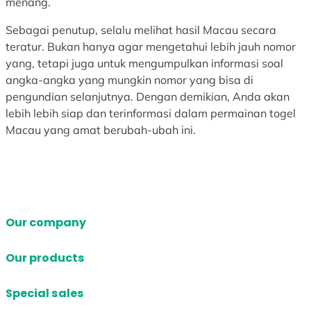
menang.
Sebagai penutup, selalu melihat hasil Macau secara
teratur. Bukan hanya agar mengetahui lebih jauh nomor
yang, tetapi juga untuk mengumpulkan informasi soal
angka-angka yang mungkin nomor yang bisa di
pengundian selanjutnya. Dengan demikian, Anda akan
lebih lebih siap dan terinformasi dalam permainan togel
Macau yang amat berubah-ubah ini.
Our company
Our products
Special sales