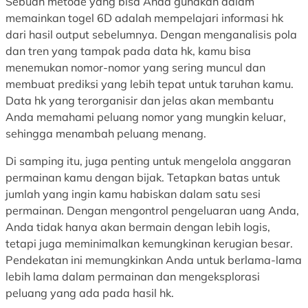
Sebuah metode yang bisa Anda gunakan dalam
a
i
u
memainkan togel 6D adalah mempelajari informasi hk
n
t
k
dari hasil output sebelumnya. Dengan menganalisis pola
g
u
k
dan tren yang tampak pada data hk, kamu bisa
a
s
a
menemukan nomor-nomor yang sering muncul dan
n
P
n
membuat prediksi yang lebih tepat untuk taruhan kamu.
m
o
S
Data hk yang terorganisir dan jelas akan membantu
e
k
i
Anda memahami peluang nomor yang mungkin keluar,
n
e
t
sehingga menambah peluang menang.
g
r
u
g
d
s
Di samping itu, juga penting untuk mengelola anggaran
u
a
P
permainan kamu dengan bijak. Tetapkan batas untuk
n
n
o
jumlah yang ingin kamu habiskan dalam satu sesi
a
B
k
permainan. Dengan mengontrol pengeluaran uang Anda,
k
a
e
Anda tidak hanya akan bermain dengan lebih logis,
a
n
r
tetapi juga meminimalkan kemungkinan kerugian besar.
n
d
d
Pendekatan ini memungkinkan Anda untuk berlama-lama
P
a
a
lebih lama dalam permainan dan mengeksplorasi
u
r
n
peluang yang ada pada hasil hk.
l
Q
B