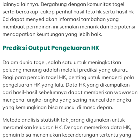
lainnya lainnya. Bergabung dengan komunitas togel
serta bercakap-cakap perihal hasil toto hk serta hasil hk
6d dapat menyediakan informasi tambahan yang
membuat permainan ini semakin menarik dan berpotensi
mendapatkan keuntungan yang lebih baik.
Prediksi Output Pengeluaran HK
Dalam dunia togel, salah satu untuk meningkatkan
peluang menang adalah melalui prediksi yang akurat.
Bagi para pemain togel HK, penting untuk mengerti pola
pengeluaran HK yang lalu. Data HK yang dikumpulkan
dari hasil-hasil sebelumnya dapat memberikan wawasan
mengenai angka-angka yang sering muncul dan angka
yang kemungkinan bisa muncul di masa depan.
Metode analisis statistik tak jarang digunakan untuk
meramalkan keluaran HK. Dengan memeriksa data HK,
pemain bisa menemukan kecenderungan tertentu yang