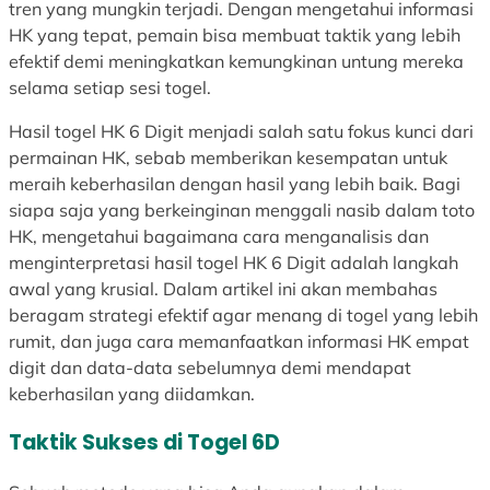
tren yang mungkin terjadi. Dengan mengetahui informasi
d
k
T
HK yang tepat, pemain bisa membuat taktik yang lebih
e
u
e
efektif demi meningkatkan kemungkinan untung mereka
r
n
r
selama setiap sesi togel.
h
t
b
a
u
a
Hasil togel HK 6 Digit menjadi salah satu fokus kunci dari
n
k
i
permainan HK, sebab memberikan kesempatan untuk
a
M
k
meraih keberhasilan dengan hasil yang lebih baik. Bagi
M
e
u
siapa saja yang berkeinginan menggali nasib dalam toto
e
n
n
HK, mengetahui bagaimana cara menganalisis dan
r
a
t
menginterpretasi hasil togel HK 6 Digit adalah langkah
a
k
u
awal yang krusial. Dalam artikel ini akan membahas
i
l
k
beragam strategi efektif agar menang di togel yang lebih
h
u
M
rumit, dan juga cara memanfaatkan informasi HK empat
K
k
e
digit dan data-data sebelumnya demi mendapat
e
k
n
keberhasilan yang diidamkan.
m
a
a
Taktik Sukses di Togel 6D
e
n
k
n
S
l